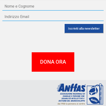
DONA ORA
A