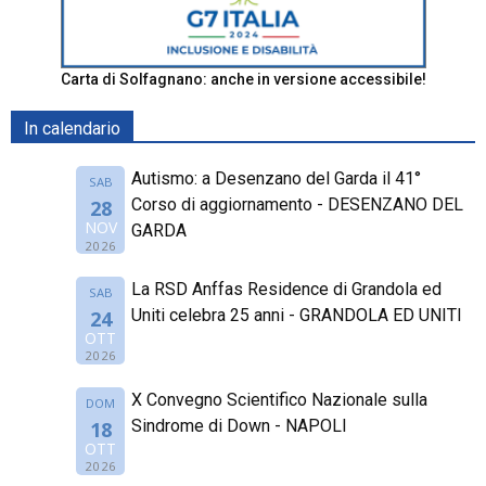
Carta di Solfagnano: anche in versione accessibile!
In calendario
Autismo: a Desenzano del Garda il 41°
SAB
Corso di aggiornamento - DESENZANO DEL
28
NOV
GARDA
2026
La RSD Anffas Residence di Grandola ed
SAB
Uniti celebra 25 anni - GRANDOLA ED UNITI
24
OTT
2026
X Convegno Scientifico Nazionale sulla
DOM
Sindrome di Down - NAPOLI
18
OTT
2026