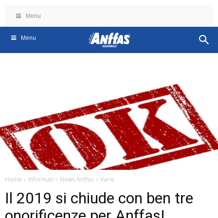
Menu
Menu
Home
Informati
News Anffas
Varie
Il 2019 si chiude con ben tre
onorificenze per Anffas!