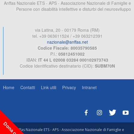
Anffas Nazionale ETS - APS - Associazione Nazionale di Famiglie e
Persone con disabilità intellettive e disturbi del neurosviluppo
via Latina, 20 - 00179 Roma (RM)
tel. +39 063611524 / +39 063212391
nazionale@anffas.net
Codice Fiscale: 80035790585
P.I.:
05812451002
IBAN:
IT 44 L 02008 03284 000102973743
Codice Identificativo destinatario (CID):
SUBM70N
Home
Contatti
Link utili
Privacy
Intranet
Dona ora!
© Anffas Nazionale ETS - APS - Associazione Nazionale di Famiglie e