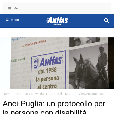
Menu
Menu
Home
Informati
News dall'Europa e dal Mondo
Convenzione ONU
Anci-Puglia: un protocollo per
le persone con disabilità