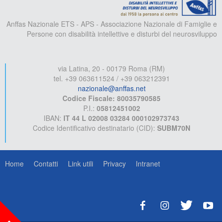
Anffas Nazionale ETS - APS - Associazione Nazionale di Famiglie e
Persone con disabilità intellettive e disturbi del neurosviluppo
via Latina, 20 - 00179 Roma (RM)
tel. +39 063611524 / +39 063212391
nazionale@anffas.net
Codice Fiscale: 80035790585
P.I.:
05812451002
IBAN:
IT 44 L 02008 03284 000102973743
Codice Identificativo destinatario (CID):
SUBM70N
Home
Contatti
Link utili
Privacy
Intranet