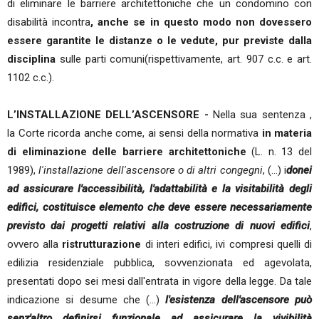
di eliminare le barriere architettoniche che un condomino con
disabilità incontra
, anche se in questo modo non dovessero
essere garantite le distanze o le vedute, pur previste dalla
disciplina
sulle parti comuni(rispettivamente, art. 907 c.c. e art.
1102 c.c.).
L’INSTALLAZIONE DELL’ASCENSORE -
Nella sua sentenza ,
la Corte ricorda anche come, ai sensi della normativa
in materia
di eliminazione delle barriere architettoniche
(L. n. 13 del
1989),
l'installazione dell'ascensore o di altri congegni
, (…) i
donei
ad assicurare l'accessibilità, l'adattabilità e la visitabilità degli
edifici, costituisce elemento che deve essere necessariamente
previsto dai progetti relativi alla costruzione di nuovi edifici
,
ovvero alla
ristrutturazione
di interi edifici, ivi compresi quelli di
edilizia residenziale pubblica, sovvenzionata ed agevolata,
presentati dopo sei mesi dall'entrata in vigore della legge. Da tale
indicazione si desume che (…)
l'esistenza dell'ascensore può
senz'altro definirsi funzionale ad assicurare la vivibilità