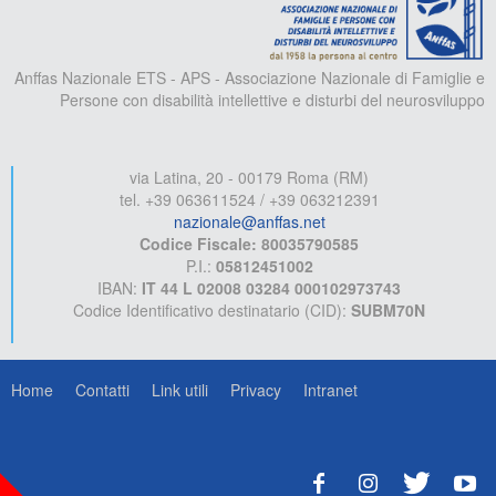
Anffas Nazionale ETS - APS - Associazione Nazionale di Famiglie e
Persone con disabilità intellettive e disturbi del neurosviluppo
via Latina, 20 - 00179 Roma (RM)
tel. +39 063611524 / +39 063212391
nazionale@anffas.net
Codice Fiscale: 80035790585
P.I.:
05812451002
IBAN:
IT 44 L 02008 03284 000102973743
Codice Identificativo destinatario (CID):
SUBM70N
Home
Contatti
Link utili
Privacy
Intranet