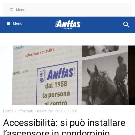
Menu
Menu
Home
Informati
News dall'Italia
Pillole
Accessibilità: si può installare
l’ascensore in condominio