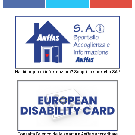
Hai bisogno di informazioni? Scopri lo sportello SAI!
Consulta l'elenco delle strutture Anffas accreditate