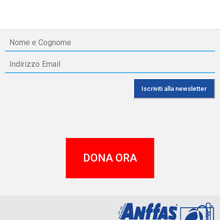
DONA ORA
A