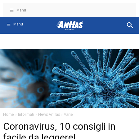
Menu
Menu
Home
Informati
News Anffas
Varie
Coronavirus, 10 consigli in
facile da leggere!