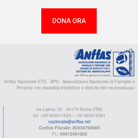
DONA ORA
A
Anffas Nazionale ETS - APS - Associazione Nazionale di Famiglie e
Persone con disabilità intellettive e disturbi del neurosviluppo
via Latina, 20 - 00179 Roma (RM)
tel. +39 063611524 / +39 063212391
nazionale@anffas.net
Codice Fiscale: 80035790585
P.I.:
05812451002