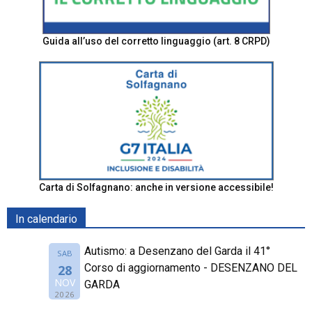
Guida all’uso del corretto linguaggio (art. 8 CRPD)
Carta di Solfagnano: anche in versione accessibile!
In calendario
Autismo: a Desenzano del Garda il 41°
SAB
Corso di aggiornamento - DESENZANO DEL
28
NOV
GARDA
2026