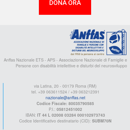
DONA ORA
A
Anffas Nazionale ETS - APS - Associazione Nazionale di Famiglie e
Persone con disabilità intellettive e disturbi del neurosviluppo
via Latina, 20 - 00179 Roma (RM)
tel. +39 063611524 / +39 063212391
nazionale@anffas.net
Codice Fiscale: 80035790585
P.I.:
05812451002
IBAN:
IT 44 L 02008 03284 000102973743
Codice Identificativo destinatario (CID):
SUBM70N