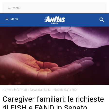
Menu
Menu
Home
Informati
News dall'Italia
Notizie dalla Fish
Caregiver familiari: le richieste
di FISH e FAND in Senato