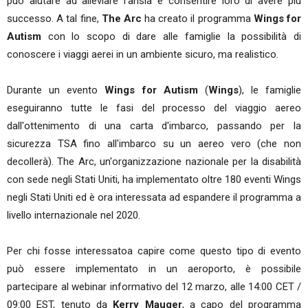
può aiutare ad alleviare l'ansia e consentire loro di avere più
successo. A tal fine,
The Arc
ha creato il programma
Wings for
Autism
con lo scopo di dare alle famiglie la possibilità di
conoscere i viaggi aerei in un ambiente sicuro, ma realistico.
Durante un evento
Wings for Autism
(
Wings
), le famiglie
eseguiranno tutte le fasi del processo del viaggio aereo
dall'ottenimento di una carta d'imbarco, passando per la
sicurezza TSA fino all'imbarco su un aereo vero (che non
decollerà). The Arc, un'organizzazione nazionale per la disabilità
con sede negli Stati Uniti, ha implementato oltre 180 eventi Wings
negli Stati Uniti ed è ora interessata ad espandere il programma a
livello internazionale nel 2020.
Per chi fosse interessatoa capire come questo tipo di evento
può essere implementato in un aeroporto, è possibile
partecipare al webinar informativo del 12 marzo, alle 14:00 CET /
09:00 EST, tenuto da
Kerry Mauger
, a capo del programma