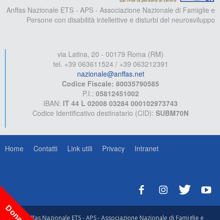
Anffas Nazionale ETS - APS - Associazione Nazionale di Famiglie e
Persone con disabilità intellettive e disturbi del neurosviluppo
via Latina, 20 - 00179 Roma (RM)
tel. +39 063611524 / +39 063212391
nazionale@anffas.net
Codice Fiscale: 80035790585
P.I.:
05812451002
IBAN:
IT 44 L 02008 03284 000102973743
Codice Identificativo destinatario (CID):
SUBM70N
Home
Contatti
Link utili
Privacy
Intranet
Dona ora!
© Anffas Nazionale ETS - APS - Associazione Nazionale di Famiglie e