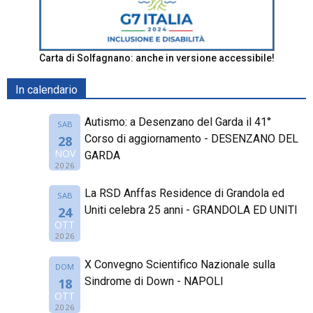
Carta di Solfagnano: anche in versione accessibile!
In calendario
Autismo: a Desenzano del Garda il 41°
SAB
Corso di aggiornamento - DESENZANO DEL
28
NOV
GARDA
2026
La RSD Anffas Residence di Grandola ed
SAB
Uniti celebra 25 anni - GRANDOLA ED UNITI
24
OTT
2026
X Convegno Scientifico Nazionale sulla
DOM
Sindrome di Down - NAPOLI
18
OTT
2026