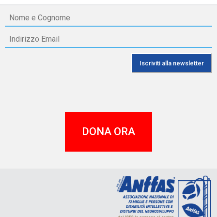
DONA ORA
A