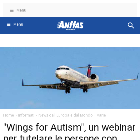
Menu
Menu
Home
Informati
News dall'Europa e dal Mondo
Varie
"Wings for Autism", un webinar
per tutelare le persone con