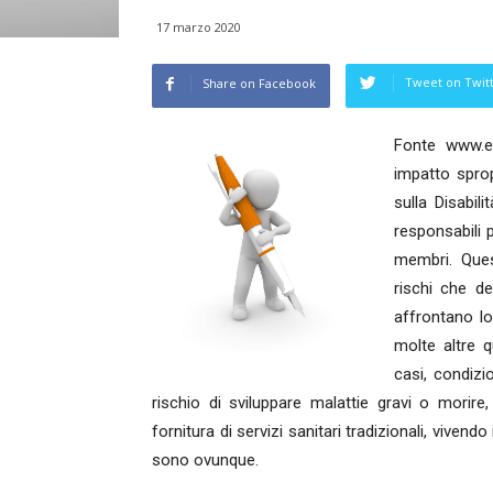
17 marzo 2020
Tweet on Twit
Share on Facebook
Fonte www.ed
impatto sprop
sulla Disabil
responsabili p
membri. Que
rischi che de
affrontano lo
molte altre q
casi, condizi
rischio di sviluppare malattie gravi o morire
fornitura di servizi sanitari tradizionali, viven
sono ovunque.