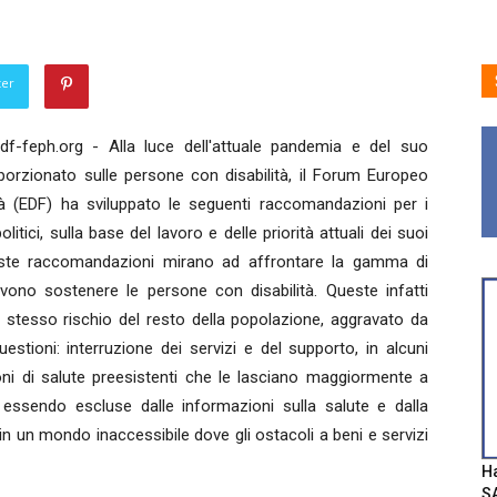
ter
f-feph.org - Alla luce dell'attuale pandemia e del suo
orzionato sulle persone con disabilità, il Forum Europeo
ità (EDF) ha sviluppato le seguenti raccomandazioni per i
olitici, sulla base del lavoro e delle priorità attuali dei suoi
ste raccomandazioni mirano ad affrontare la gamma di
vono sostenere le persone con disabilità. Queste infatti
 stesso rischio del resto della popolazione, aggravato da
uestioni: interruzione dei servizi e del supporto, in alcuni
oni di salute preesistenti che le lasciano maggiormente a
, essendo escluse dalle informazioni sulla salute e dalla
do in un mondo inaccessibile dove gli ostacoli a beni e servizi
Ha
SA