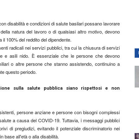
on disabilità e condizioni di salute basilari possano lavorare
ella natura del lavoro o di qualsiasi altro motivo, devono
 il 100% del reddito del dipendente.
i radicali nei servizi pubblici, tra cui la chiusura di servizi
iurne e asili nido. È essenziale che le persone che devono
miliari o altre persone che stanno assistendo, continuino a
ante questo periodo.
one sulla salute pubblica siano rispettosi e non
esistenti, persone anziane e persone con bisogni complessi
 salute a causa del COVID-19. Tuttavia, i messaggi pubblici
ivi di pregiudizi, evitando il potenziale discriminatorio nei
n base all'età o alla disabilità.