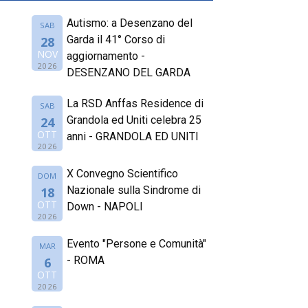
Autismo: a Desenzano del
SAB
Garda il 41° Corso di
28
NOV
aggiornamento -
2026
DESENZANO DEL GARDA
La RSD Anffas Residence di
SAB
Grandola ed Uniti celebra 25
24
OTT
anni - GRANDOLA ED UNITI
2026
X Convegno Scientifico
DOM
Nazionale sulla Sindrome di
18
OTT
Down - NAPOLI
2026
Evento "Persone e Comunità"
MAR
- ROMA
6
OTT
2026