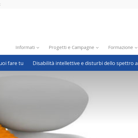
t
Informati
Progetti e Campagne
Formazione
oi fare tu
Disabilità intellettive e disturbi dello spettro a
Inclusione scolastica
Inclusione lavorativa
Notizie dalla FISH
Politiche sociali
Sport
Pillole
Formazione
Avvisi, bandi
Ricerca e Scienza
Welfare locale