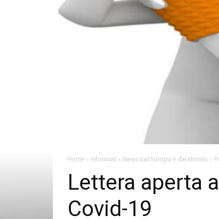
Home
Informati
News dall'Europa e dal Mondo
P
Lettera aperta a
Covid-19