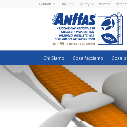
Contatti
Link utili
Gallery
Privacy
Intrane
Anffas
Nazionale
ETS
-
APS
-
Associazione
Nazionale
di
Famiglie
e
Persone
con
Chi Siamo
Cosa facciamo
Cosa pu
disabilità
intellettive
e
disturbi
del
neurosviluppo