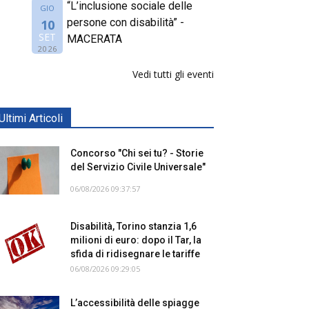
“L’inclusione sociale delle
GIO
persone con disabilità” -
10
SET
MACERATA
2026
Vedi tutti gli eventi
Ultimi Articoli
Concorso "Chi sei tu? - Storie
del Servizio Civile Universale"
06/08/2026 09:37:57
Disabilità, Torino stanzia 1,6
milioni di euro: dopo il Tar, la
sfida di ridisegnare le tariffe
06/08/2026 09:29:05
L’accessibilità delle spiagge