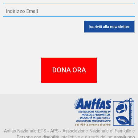
DONA ORA
A
Anffas Nazionale ETS - APS - Associazione Nazionale di Famiglie e
Persone con disabilità intellettive e disturbi del neurosviluppo