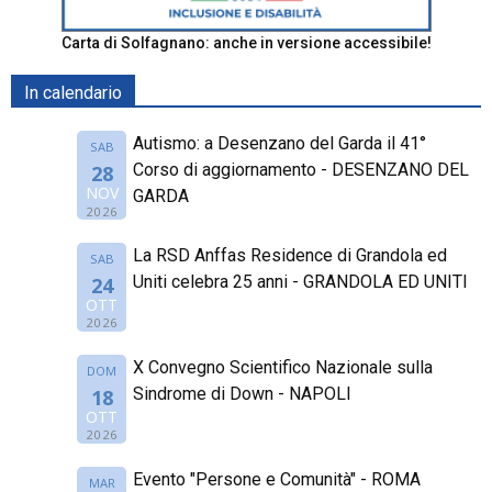
Carta di Solfagnano: anche in versione accessibile!
In calendario
Autismo: a Desenzano del Garda il 41°
SAB
Corso di aggiornamento - DESENZANO DEL
28
NOV
GARDA
2026
La RSD Anffas Residence di Grandola ed
SAB
Uniti celebra 25 anni - GRANDOLA ED UNITI
24
OTT
2026
X Convegno Scientifico Nazionale sulla
DOM
Sindrome di Down - NAPOLI
18
OTT
2026
Evento "Persone e Comunità" - ROMA
MAR