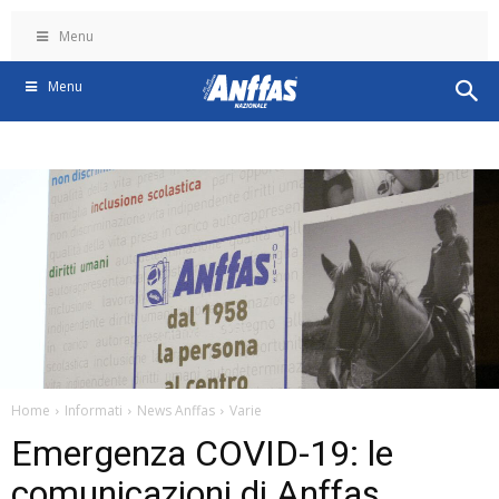
Menu
Menu
Home
Informati
News Anffas
Varie
Emergenza COVID-19: le
comunicazioni di Anffas