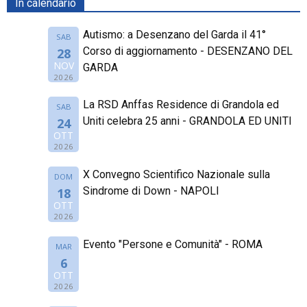
In calendario
Autismo: a Desenzano del Garda il 41°
SAB
Corso di aggiornamento - DESENZANO DEL
28
NOV
GARDA
2026
La RSD Anffas Residence di Grandola ed
SAB
Uniti celebra 25 anni - GRANDOLA ED UNITI
24
OTT
2026
X Convegno Scientifico Nazionale sulla
DOM
Sindrome di Down - NAPOLI
18
OTT
2026
Evento "Persone e Comunità" - ROMA
MAR
6
OTT
2026