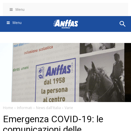
Menu
Menu
Home
Informati
News dall'Italia
Varie
Emergenza COVID-19: le
comunicazioni delle