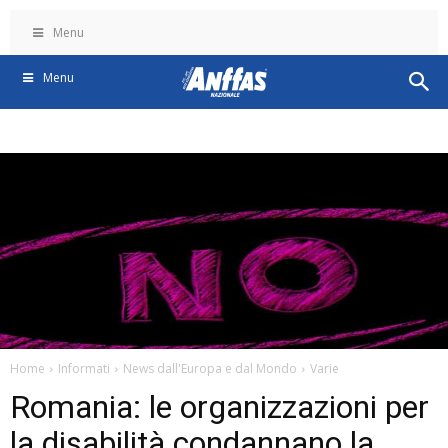
Menu
Menu
Home
Informati
News dall'Europa e dal Mondo
Varie
Romania: le organizzazioni per
la disabilità condannano la