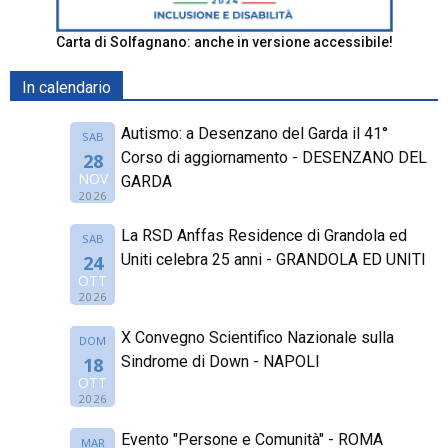
Carta di Solfagnano: anche in versione accessibile!
In calendario
Autismo: a Desenzano del Garda il 41°
SAB
Corso di aggiornamento - DESENZANO DEL
28
NOV
GARDA
2026
La RSD Anffas Residence di Grandola ed
SAB
Uniti celebra 25 anni - GRANDOLA ED UNITI
24
OTT
2026
X Convegno Scientifico Nazionale sulla
DOM
Sindrome di Down - NAPOLI
18
OTT
2026
Evento "Persone e Comunità" - ROMA
MAR