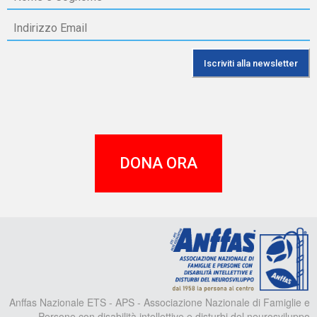
DONA ORA
A
Anffas Nazionale ETS - APS - Associazione Nazionale di Famiglie e
Persone con disabilità intellettive e disturbi del neurosviluppo