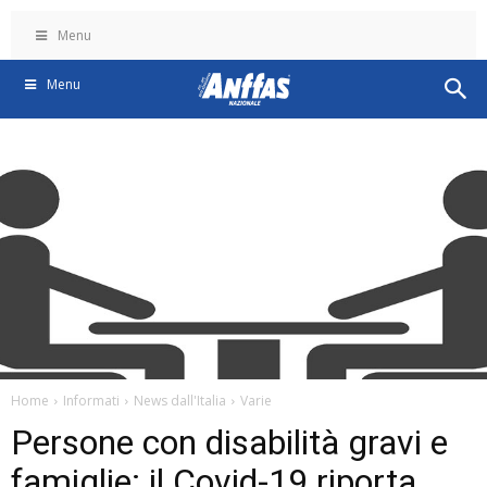
Menu
Menu
Home
Informati
News dall'Italia
Varie
Persone con disabilità gravi e
famiglie: il Covid-19 riporta