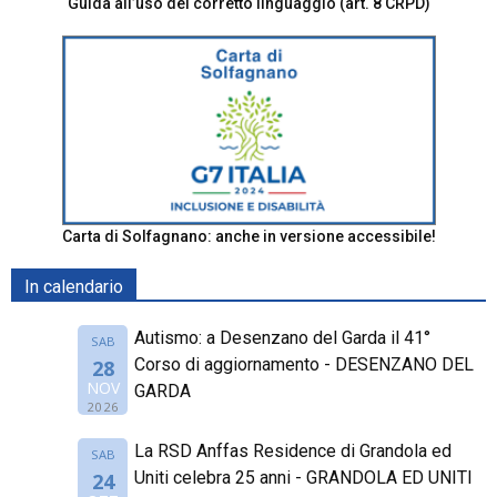
Guida all’uso del corretto linguaggio (art. 8 CRPD)
Carta di Solfagnano: anche in versione accessibile!
In calendario
Autismo: a Desenzano del Garda il 41°
SAB
Corso di aggiornamento - DESENZANO DEL
28
NOV
GARDA
2026
La RSD Anffas Residence di Grandola ed
SAB
Uniti celebra 25 anni - GRANDOLA ED UNITI
24