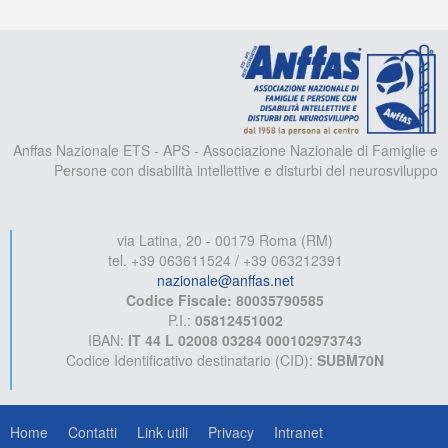
A
Anffas Nazionale ETS - APS - Associazione Nazionale di Famiglie e
Persone con disabilità intellettive e disturbi del neurosviluppo
via Latina, 20 - 00179 Roma (RM)
tel. +39 063611524 / +39 063212391
nazionale@anffas.net
Codice Fiscale: 80035790585
P.I.:
05812451002
IBAN:
IT 44 L 02008 03284 000102973743
Codice Identificativo destinatario (CID):
SUBM70N
Home
Contatti
Link utili
Privacy
Intranet