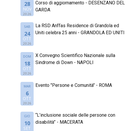
Corso di aggiornamento - DESENZANO DEL
28
NOV
GARDA
2026
La RSD Anffas Residence di Grandola ed
SAB
Uniti celebra 25 anni - GRANDOLA ED UNITI
24
OTT
2026
X Convegno Scientifico Nazionale sulla
DOM
Sindrome di Down - NAPOLI
18
OTT
2026
Evento "Persone e Comunità" - ROMA
MAR
6
OTT
2026
“L’inclusione sociale delle persone con
GIO
disabilità” - MACERATA
10
SET