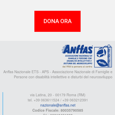
DONA ORA
A
Anffas Nazionale ETS - APS - Associazione Nazionale di Famiglie e
Persone con disabilità intellettive e disturbi del neurosviluppo
via Latina, 20 - 00179 Roma (RM)
tel. +39 063611524 / +39 063212391
nazionale@anffas.net
Codice Fiscale: 80035790585