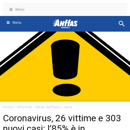
Menu
Menu
Home
Informati
News dall'Italia
Varie
Coronavirus, 26 vittime e 303
nuovi casi: l’85% è in