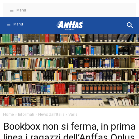
Menu
Menu
Home
Informati
News dall'Italia
Varie
Bookbox non si ferma, in prima
linea i ragazzi dell’Anffas Onlus