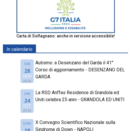
Carta di Solfagnano: anche in versione accessibile!
In calendario
Autismo: a Desenzano del Garda il 41°
SAB
Corso di aggiornamento - DESENZANO DEL
28
NOV
GARDA
2026
La RSD Anffas Residence di Grandola ed
SAB
Uniti celebra 25 anni - GRANDOLA ED UNITI
24
OTT
2026
X Convegno Scientifico Nazionale sulla
DOM
Sindrome di Down - NAPOLI
18