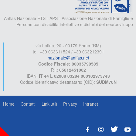
Anffas Nazionale ETS - APS - Associazione Nazionale di Famiglie e
Persone con disabilità intellettive e disturbi del neurosviluppo
via Latina, 20 - 00179 Roma (RM)
tel. +39 063611524 / +39 063212391
nazionale@anffas.net
Codice Fiscale: 80035790585
P.I.:
05812451002
IBAN:
IT 44 L 02008 03284 000102973743
Codice Identificativo destinatario (CID):
SUBM70N
Home
Contatti
Link utili
Privacy
Intranet