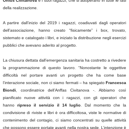
Onlus Civitanova
e i suoi ragazzi, che si adoperano in tutte le fasi
della realizzazione.
A partire dall’inizio del 2019 i ragazzi, coadiuvati dagli operatori
dell’associazione, hanno creato “fisicamente” i box, trovato,
sistemato e catalogato i libri, e iniziato la distribuzione negli esercizi
pubblici che avevano aderito al progetto.
La chiusura dettata dall’emergenza sanitaria ha costretto a rivedere
la programmazione di questo lavoro. “Nonostante le oggettive
difficoltà nel portare avanti un progetto che ha come base
l’interazione sociale, non ci siamo fermati – ha spiegato
Francesca
Biondi
, coordinatrice dell’Anffas Civitanova -. Abbiamo così
pianificato nuove attività con i ragazzi, con gli operatori che
hanno
ripreso il servizio il 14 luglio
. Dal momento che la
condivisione di riviste e libri è ora difficoltosa, viste le normative di
contenimento del contagio, ci siamo concentrati su quelle attività
che possono essere portate avanti nella nostra sede. L’intenzione è