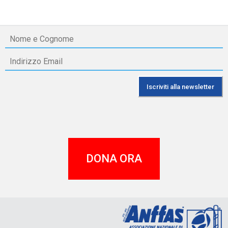
DONA ORA
A