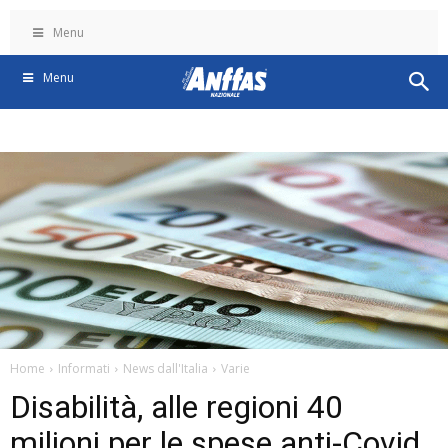
Menu
Menu
Home
Informati
News dall'Italia
Varie
Disabilità, alle regioni 40
milioni per le spese anti-Covid