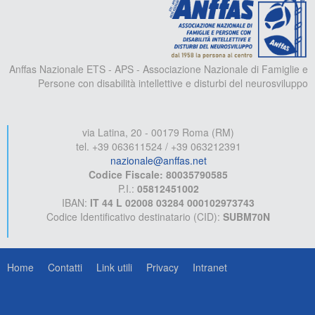
Anffas Nazionale ETS - APS - Associazione Nazionale di Famiglie e
Persone con disabilità intellettive e disturbi del neurosviluppo
via Latina, 20 - 00179 Roma (RM)
tel. +39 063611524 / +39 063212391
nazionale@anffas.net
Codice Fiscale: 80035790585
P.I.:
05812451002
IBAN:
IT 44 L 02008 03284 000102973743
Codice Identificativo destinatario (CID):
SUBM70N
Home
Contatti
Link utili
Privacy
Intranet