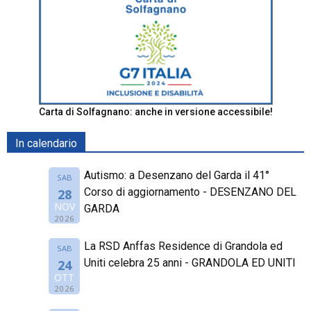
Carta di Solfagnano: anche in versione accessibile!
In calendario
Autismo: a Desenzano del Garda il 41°
SAB
Corso di aggiornamento - DESENZANO DEL
28
NOV
GARDA
2026
La RSD Anffas Residence di Grandola ed
SAB
Uniti celebra 25 anni - GRANDOLA ED UNITI
24
OTT
2026