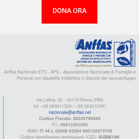
DONA ORA
A
Anffas Nazionale ETS - APS - Associazione Nazionale di Famiglie e
Persone con disabilità intellettive e disturbi del neurosviluppo
via Latina, 20 - 00179 Roma (RM)
tel. +39 063611524 / +39 063212391
nazionale@anffas.net
Codice Fiscale: 80035790585
P.I.:
05812451002
IBAN:
IT 44 L 02008 03284 000102973743
Codice Identificativo destinatario (CID):
SUBM70N