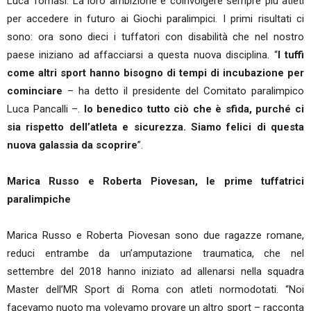
Luca Tomasi. La loro ambizione è coinvolgere sempre più atleti
per accedere in futuro ai Giochi paralimpici. I primi risultati ci
sono: ora sono dieci i tuffatori con disabilità che nel nostro
paese iniziano ad affacciarsi a questa nuova disciplina. “
I tuffi
come altri sport hanno bisogno di tempi di incubazione per
cominciare
– ha detto il presidente del Comitato paralimpico
Luca Pancalli –.
Io benedico tutto ciò che è sfida, purché ci
sia rispetto dell’atleta e sicurezza. Siamo felici di questa
nuova galassia da scoprire
”.
Marica Russo e Roberta Piovesan, le prime tuffatrici
paralimpiche
Marica Russo e Roberta Piovesan sono due ragazze romane,
reduci entrambe da un’amputazione traumatica, che nel
settembre del 2018 hanno iniziato ad allenarsi nella squadra
Master dell’MR Sport di Roma con atleti normodotati. “Noi
facevamo nuoto ma volevamo provare un altro sport – racconta