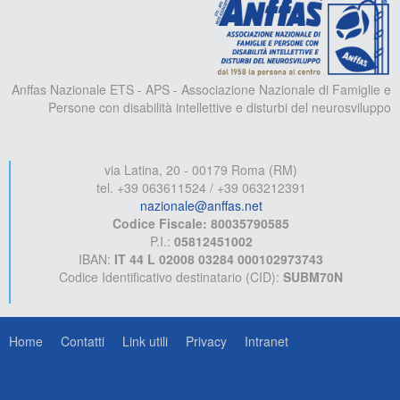
Anffas Nazionale ETS - APS - Associazione Nazionale di Famiglie e
Persone con disabilità intellettive e disturbi del neurosviluppo
via Latina, 20 - 00179 Roma (RM)
tel. +39 063611524 / +39 063212391
nazionale@anffas.net
Codice Fiscale: 80035790585
P.I.:
05812451002
IBAN:
IT 44 L 02008 03284 000102973743
Codice Identificativo destinatario (CID):
SUBM70N
Home
Contatti
Link utili
Privacy
Intranet