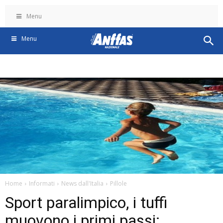
Menu
Menu
Home
Informati
News dall'Italia
Pillole
Sport paralimpico, i tuffi
muovono i primi passi: