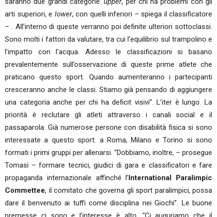
saranno due grandi categorie:
upper
, per chi ha problemi con gli
arti superiori, e
lower
, con quelli inferiori – spiega il classificatore
– . All’interno di queste verranno poi definite ulteriori sottoclassi.
Sono molti i fattori da valutare, tra cui l’equilibrio sul trampolino e
l’impatto con l’acqua. Adesso le classificazioni si basano
prevalentemente sull’osservazione di queste prime atlete che
praticano questo sport. Quando aumenteranno i partecipanti
cresceranno anche le classi. Stiamo già pensando di aggiungere
una categoria anche per chi ha deficit visivi”. L’iter è lungo. La
priorità è reclutare gli atleti attraverso i canali social e il
passaparola. Già numerose persone con disabilità fisica si sono
interessate a questo sport: a Roma, Milano e Torino si sono
formati i primi gruppi per allenarsi. “Dobbiamo, inoltre, – prosegue
Tomasi – formare tecnici, giudici di gara e classificatori e fare
propaganda internazionale affinché l’
International Paralimpic
Commettee
, il comitato che governa gli sport paralimpici, possa
dare il benvenuto ai tuffi come disciplina nei Giochi”. Le buone
premesse ci sono e l’interesse è alto. “Ci auguriamo che il