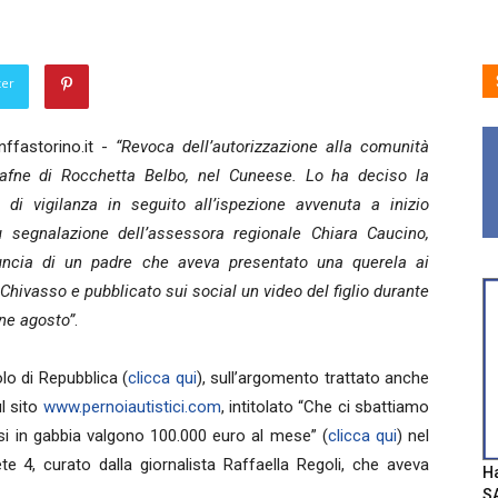
ter
ffastorino.it -
“Revoca dell’autorizzazione alla comunità
afne di Rocchetta Belbo, nel Cuneese. Lo ha deciso la
di vigilanza in seguito all’ispezione avvenuta a inizio
 segnalazione dell’assessora regionale Chiara Caucino,
ncia di un padre che aveva presentato una querela ai
 Chivasso e pubblicato sui social un video del figlio durante
ine agosto”
.
lo di Repubblica (
clicca qui
), sull’argomento trattato anche
ul sito
www.pernoiautistici.com
, intitolato “Che ci sbattiamo
hiusi in gabbia valgono 100.000 euro al mese” (
clicca qui
) nel
te 4, curato dalla giornalista Raffaella Regoli, che aveva
Ha
SA