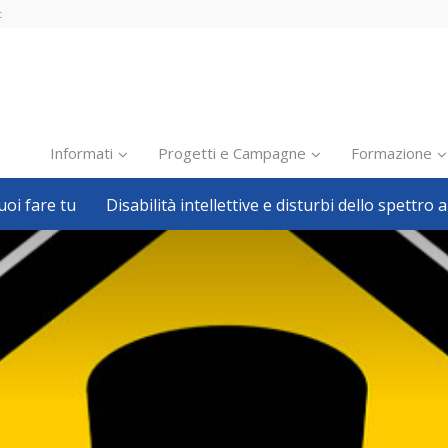
t
Informati
Progetti e Campagne
Formazione
oi fare tu
Disabilità intellettive e disturbi dello spettro a
Inclusione scolastica
Inclusione lavorativa
Notizie dalla FISH
Politiche sociali
Sport
Pillole
Formazione
Avvisi, bandi
Ricerca e Scienza
Welfare locale