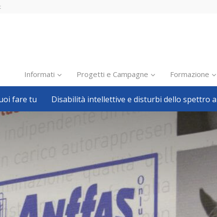
t
Informati
Progetti e Campagne
Formazione
oi fare tu
Disabilità intellettive e disturbi dello spettro a
Inclusione scolastica
Inclusione lavorativa
Notizie dalla FISH
Politiche sociali
Sport
Pillole
Formazione
Avvisi, bandi
Ricerca e Scienza
Welfare locale