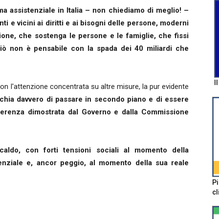
ma assistenziale in Italia – non chiediamo di meglio! –
ti e vicini ai diritti e ai bisogni delle persone, moderni
zione, che sostenga le persone e le famiglie, che fissi
o ciò non è pensabile con la spada dei 40 miliardi che
I
on l'attenzione concentrata su altre misure, la pur evidente
schia davvero di passare in secondo piano e di essere
fferenza dimostrata dal Governo e dalla Commissione
aldo, con forti tensioni sociali al momento della
tenziale e, ancor peggio, al momento della sua reale
Pi
cl