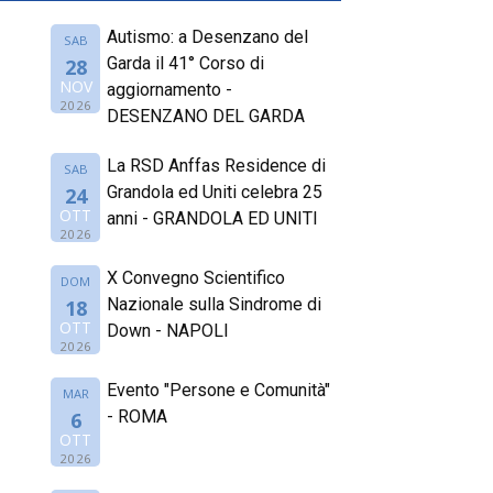
Autismo: a Desenzano del
SAB
Garda il 41° Corso di
28
NOV
aggiornamento -
2026
DESENZANO DEL GARDA
La RSD Anffas Residence di
SAB
Grandola ed Uniti celebra 25
24
OTT
anni - GRANDOLA ED UNITI
2026
X Convegno Scientifico
DOM
Nazionale sulla Sindrome di
18
OTT
Down - NAPOLI
2026
Evento "Persone e Comunità"
MAR
- ROMA
6
OTT
2026