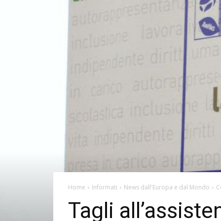
Home
Informati
News dall'Europa e dal Mondo
C
Tagli all’assist