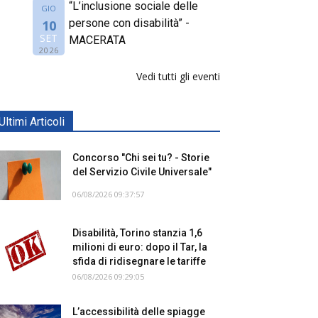
“L’inclusione sociale delle
GIO
persone con disabilità” -
10
SET
MACERATA
2026
Vedi tutti gli eventi
Ultimi Articoli
Concorso "Chi sei tu? - Storie
del Servizio Civile Universale"
06/08/2026 09:37:57
Disabilità, Torino stanzia 1,6
milioni di euro: dopo il Tar, la
sfida di ridisegnare le tariffe
06/08/2026 09:29:05
L’accessibilità delle spiagge