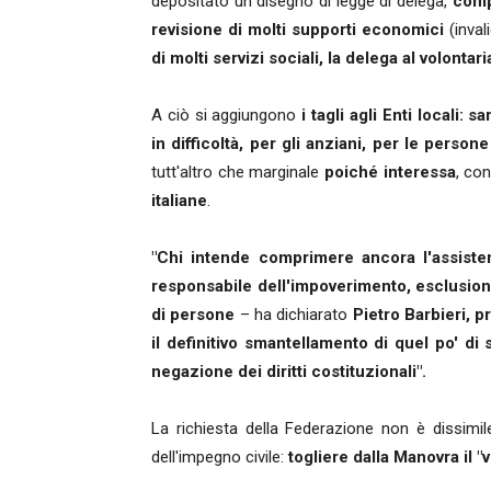
depositato un disegno di legge di delega,
comp
revisione di molti supporti economici
(inval
di molti servizi sociali, la delega al volontar
A ciò si aggiungono
i tagli agli Enti locali:
in difficoltà, per gli anziani, per le persone
tutt'altro che marginale
poiché interessa
, co
italiane
.
"Chi intende comprimere ancora l'assiste
responsabile dell'impoverimento, esclusion
di persone
– ha dichiarato
Pietro Barbieri, p
il definitivo smantellamento di quel po' di 
negazione dei diritti costituzionali".
La richiesta della Federazione non è dissimi
dell'impegno civile:
togliere dalla Manovra il "