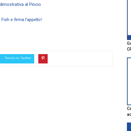
 dimostrativa al Pincio
 Fish e firma l'appello!
Gu
C
Tweet on Twitter
Ca
ac