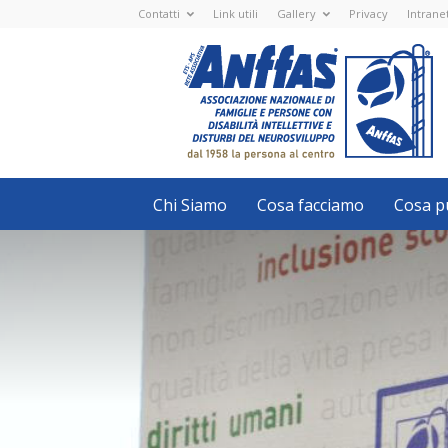
Contatti
Link utili
Gallery
Privacy
Intrane
Anffas
Nazionale
ETS
-
APS
-
Associazione
Nazionale
di
Famiglie
e
Persone
con
Chi Siamo
Cosa facciamo
Cosa pu
disabilità
intellettive
e
disturbi
del
neurosviluppo