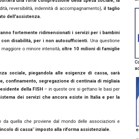
orterà una forte compressione della spesa sociale, la
idità, reversibilità, indennità di accompagnamento),
il taglio
iato dell'assistenza.
 saranno fortemente ridimensionati i servizi per i bambini
 con disabilità, per i non autosufficienti.
Una questione
n maggiore o minore intensità,
oltre 10 milioni di famiglie
Co
ac
nza sociale, piegandola alle esigenze di cassa, sarà
e, confinamento, segregazione di centinaia di migliaia
residente della FISH
– in queste ore si gettano le basi per
sistema dei servizi che ancora esiste in Italia e per la
le da quella che proviene dal mondo delle associazioni e
vincolo di cassa" imposto alla riforma assistenziale.
e