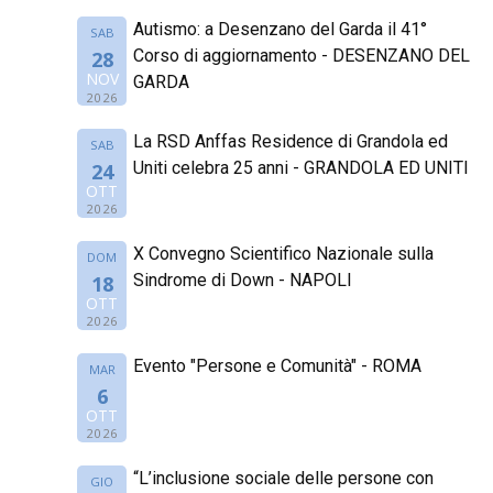
Autismo: a Desenzano del Garda il 41°
SAB
Corso di aggiornamento - DESENZANO DEL
28
NOV
GARDA
2026
La RSD Anffas Residence di Grandola ed
SAB
Uniti celebra 25 anni - GRANDOLA ED UNITI
24
OTT
2026
X Convegno Scientifico Nazionale sulla
DOM
Sindrome di Down - NAPOLI
18
OTT
2026
Evento "Persone e Comunità" - ROMA
MAR
6
OTT
2026
“L’inclusione sociale delle persone con
GIO