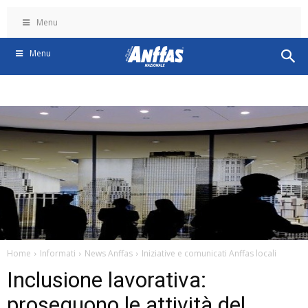
Menu
Menu
Home
Informati
News Anffas
Iniziative e comunicati Anffas locali
Inclusione lavorativa:
proseguono le attività del