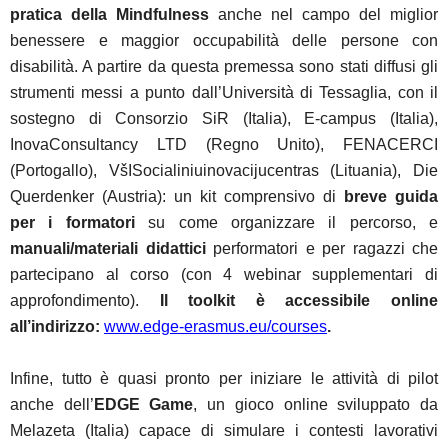
pratica della Mindfulness
anche nel campo del miglior
benessere e maggior occupabilità delle persone con
disabilità. A partire da questa premessa sono stati diffusi gli
strumenti messi a punto dall’Università di Tessaglia, con il
sostegno di Consorzio SiR (Italia), E-campus (Italia),
InovaConsultancy LTD (Regno Unito), FENACERCI
(Portogallo), VšISocialiniuinovacijucentras (Lituania), Die
Querdenker (Austria): un kit comprensivo di
breve guida
per i formatori
su come organizzare il percorso, e
manuali/materiali didattici
per
formatori e per ragazzi che
partecipano al corso (con 4 webinar supplementari di
approfondimento).
Il toolkit è accessibile online
all’indirizzo:
www.edge-erasmus.eu/courses
.
Infine, tutto è quasi pronto per iniziare le attività di pilot
anche dell’
EDGE Game
, un gioco online sviluppato da
Melazeta (Italia) capace di simulare i contesti lavorativi