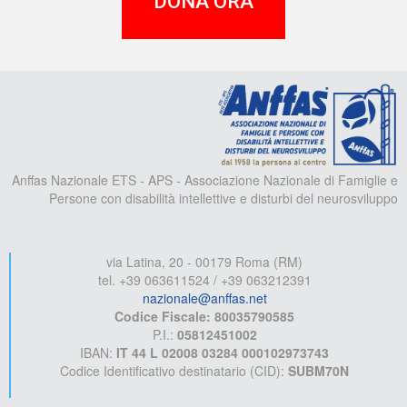
DONA ORA
A
Anffas Nazionale ETS - APS - Associazione Nazionale di Famiglie e
Persone con disabilità intellettive e disturbi del neurosviluppo
via Latina, 20 - 00179 Roma (RM)
tel. +39 063611524 / +39 063212391
nazionale@anffas.net
Codice Fiscale: 80035790585
P.I.:
05812451002
IBAN:
IT 44 L 02008 03284 000102973743
Codice Identificativo destinatario (CID):
SUBM70N