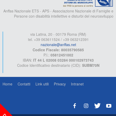
Anffas Nazionale ETS - APS - Associazione Nazionale di Famiglie e
Persone con disabilità intellettive e disturbi del neurosviluppo
via Latina, 20 - 00179 Roma (RM)
tel. +39 063611524 / +39 063212391
nazionale@anffas.net
Codice Fiscale: 80035790585
P.I.:
05812451002
IBAN:
IT 44 L 02008 03284 000102973743
Codice Identificativo destinatario (CID):
SUBM70N
Home
Contatti
Link utili
Privacy
Intranet