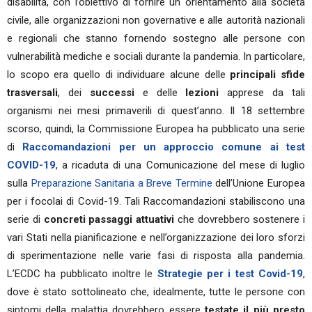
disabilità, con l’obiettivo di fornire un orientamento alla società
civile, alle organizzazioni non governative e alle autorità nazionali
e regionali che stanno fornendo sostegno alle persone con
vulnerabilità mediche e sociali durante la pandemia. In particolare,
lo scopo era quello di individuare alcune delle
principali sfide
trasversali
, dei
successi
e delle
lezioni
apprese da tali
organismi nei mesi primaverili di quest’anno. Il 18 settembre
scorso, quindi, la Commissione Europea ha pubblicato una serie
di
Raccomandazioni per un approccio comune ai test
COVID-19
, a ricaduta di una Comunicazione del mese di luglio
sulla
Preparazione Sanitaria a Breve Termine
dell’Unione Europea
per i focolai di Covid-19. Tali Raccomandazioni stabiliscono una
serie di
concreti passaggi attuativi
che dovrebbero sostenere i
vari Stati nella pianificazione e nell’organizzazione dei loro sforzi
di sperimentazione nelle varie fasi di risposta alla pandemia.
L’ECDC ha pubblicato inoltre le
Strategie per i test Covid-19
,
dove è stato sottolineato che, idealmente, tutte le persone con
sintomi della malattia dovrebbero essere
testate il più presto