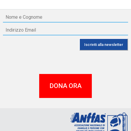
DONA ORA
A