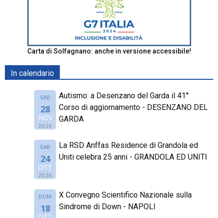
Carta di Solfagnano: anche in versione accessibile!
In calendario
Autismo: a Desenzano del Garda il 41°
SAB
Corso di aggiornamento - DESENZANO DEL
28
NOV
GARDA
2026
La RSD Anffas Residence di Grandola ed
SAB
Uniti celebra 25 anni - GRANDOLA ED UNITI
24
OTT
2026
X Convegno Scientifico Nazionale sulla
DOM
Sindrome di Down - NAPOLI
18
OTT