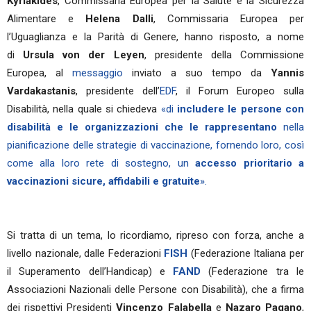
Kyriakides
, Commissaria Europea per la Salute e la Sicurezza
Alimentare e
Helena Dalli
, Commissaria Europea per
l’Uguaglianza e la Parità di Genere, hanno risposto, a nome
di
Ursula von der Leyen
, presidente della Commissione
Europea, al
messaggio
inviato a suo tempo da
Yannis
Vardakastanis
, presidente dell’
EDF
, il Forum Europeo sulla
Disabilità, nella quale si chiedeva
«di
includere le persone con
disabilità e le organizzazioni che le rappresentano
nella
pianificazione delle strategie di vaccinazione, fornendo loro, così
come alla loro rete di sostegno, un
accesso prioritario a
vaccinazioni sicure, affidabili e gratuite
».
Si tratta di un tema, lo ricordiamo, ripreso con forza, anche a
livello nazionale, dalle Federazioni
FISH
(Federazione Italiana per
il Superamento dell’Handicap) e
FAND
(Federazione tra le
Associazioni Nazionali delle Persone con Disabilità), che a firma
dei rispettivi Presidenti
Vincenzo Falabella
e
Nazaro Pagano
,