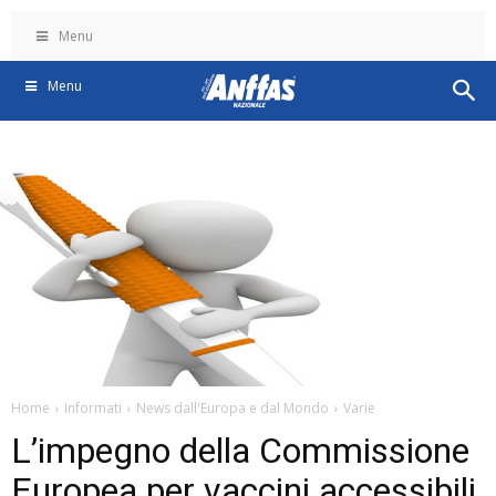
Menu
Menu
Home
Informati
News dall'Europa e dal Mondo
Varie
L’impegno della Commissione
Europea per vaccini accessibili