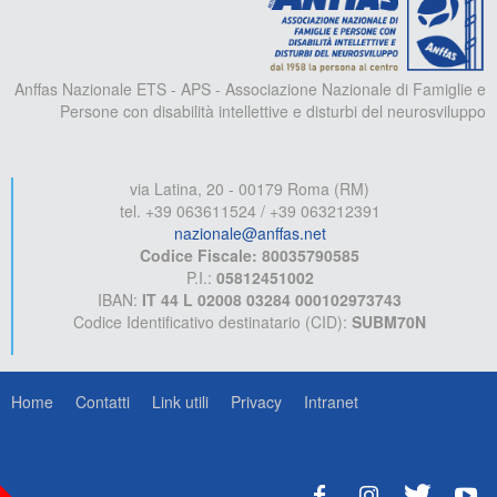
Anffas Nazionale ETS - APS - Associazione Nazionale di Famiglie e
Persone con disabilità intellettive e disturbi del neurosviluppo
via Latina, 20 - 00179 Roma (RM)
tel. +39 063611524 / +39 063212391
nazionale@anffas.net
Codice Fiscale: 80035790585
P.I.:
05812451002
IBAN:
IT 44 L 02008 03284 000102973743
Codice Identificativo destinatario (CID):
SUBM70N
Home
Contatti
Link utili
Privacy
Intranet