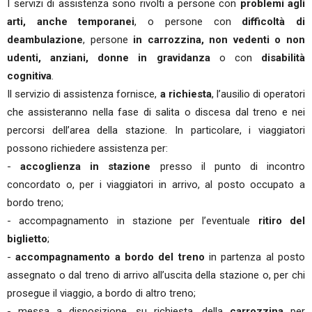
I servizi di assistenza sono rivolti a persone con
problemi agli
arti, anche temporanei
, o persone con
difficoltà di
deambulazione
, persone
in carrozzina, non vedenti o non
udenti, anziani, donne in gravidanza
o con
disabilità
cognitiva
.
Il servizio di assistenza fornisce,
a richiesta
, l’ausilio di operatori
che assisteranno nella fase di salita o discesa dal treno e nei
percorsi dell’area della stazione. In particolare, i viaggiatori
possono richiedere assistenza per:
-
accoglienza in stazione
presso il punto di incontro
concordato o, per i viaggiatori in arrivo, al posto occupato a
bordo treno;
- accompagnamento in stazione per l’eventuale
ritiro del
biglietto
;
-
accompagnamento a bordo del treno
in partenza al posto
assegnato o dal treno di arrivo all’uscita della stazione o, per chi
prosegue il viaggio, a bordo di altro treno;
- messa a disposizione, su richiesta, della
carrozzina
per