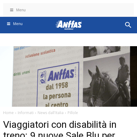
Menu
Menu
Home
Informati
News dall'Italia
Pillole
Viaggiatori con disabilità in
treno: 9 nuove Sale Blu per