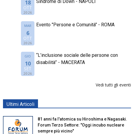
Sindrome di Down - NAPOLI
18
OTT
2026
Evento "Persone e Comunità" - ROMA
MAR
6
OTT
2026
“L’inclusione sociale delle persone con
GIO
disabilità” - MACERATA
10
SET
2026
Vedi tutti gli eventi
Ultimi Articoli
81 anni fa l'atomica su Hiroshima e Nagasaki.
Forum Terzo Settore: "Oggi incubo nucleare
sempre più vicino"