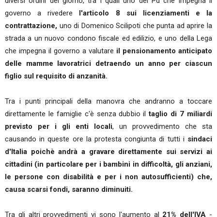
diversi ordini del giorno, tra i quali uno del Pd che impegna il
governo a rivedere
l'articolo 8 sui licenziamenti e la
contrattazione,
uno di Domenico Scilipoti che punta ad aprire la
strada a un nuovo condono fiscale ed edilizio, e uno della Lega
che impegna il governo a valutare
il pensionamento anticipato
delle mamme lavoratrici detraendo un anno per ciascun
figlio sul requisito di anzanità.
Tra i punti principali della manovra che andranno a toccare
direttamente le famiglie c'è senza dubbio il
taglio di 7 miliardi
previsto per i gli enti locali
, un provvedimento che sta
causando in queste ore la protesta congiunta di tutti i
sindaci
d'Italia poichè andrà a gravare direttamente sui servizi ai
cittadini (in particolare per i bambini in difficoltà, gli anziani,
le persone con disabilità e per i non autosufficienti) che,
causa scarsi fondi, saranno diminuiti.
Tra gli altri provvedimenti vi sono l'aumento al
21% dell'IVA
-