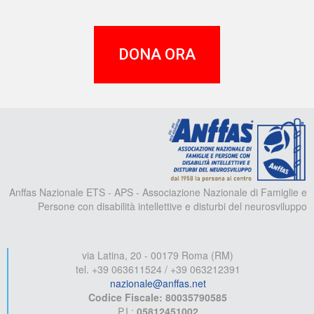
DONA ORA
A
Anffas Nazionale ETS - APS - Associazione Nazionale di Famiglie e
Persone con disabilità intellettive e disturbi del neurosviluppo
via Latina, 20 - 00179 Roma (RM)
tel. +39 063611524 / +39 063212391
nazionale@anffas.net
Codice Fiscale: 80035790585
P.I.:
05812451002