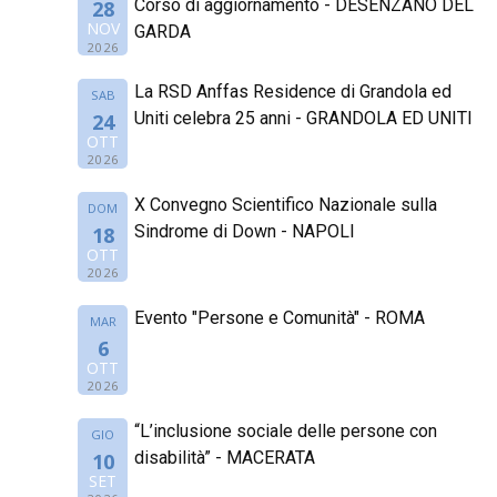
Corso di aggiornamento - DESENZANO DEL
28
NOV
GARDA
2026
La RSD Anffas Residence di Grandola ed
SAB
Uniti celebra 25 anni - GRANDOLA ED UNITI
24
OTT
2026
X Convegno Scientifico Nazionale sulla
DOM
Sindrome di Down - NAPOLI
18
OTT
2026
Evento "Persone e Comunità" - ROMA
MAR
6
OTT
2026
“L’inclusione sociale delle persone con
GIO
disabilità” - MACERATA
10
SET