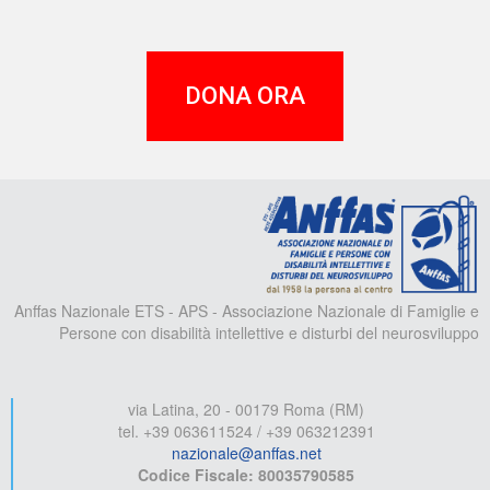
DONA ORA
A
Anffas Nazionale ETS - APS - Associazione Nazionale di Famiglie e
Persone con disabilità intellettive e disturbi del neurosviluppo
via Latina, 20 - 00179 Roma (RM)
tel. +39 063611524 / +39 063212391
nazionale@anffas.net
Codice Fiscale: 80035790585