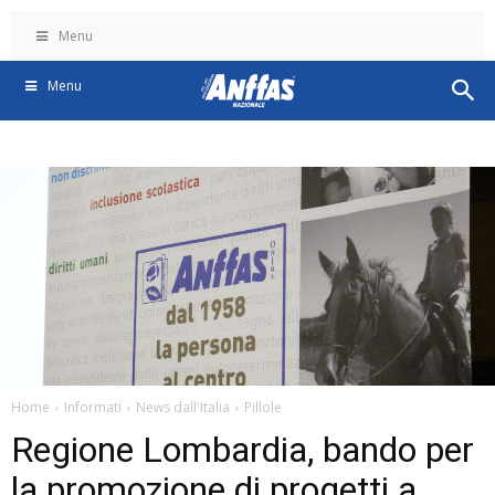
Menu
Menu
Home
Informati
News dall'Italia
Pillole
Regione Lombardia, bando per
la promozione di progetti a