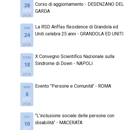
Corso di aggiornamento - DESENZANO DEL
28
NOV
GARDA
2026
La RSD Anffas Residence di Grandola ed
SAB
Uniti celebra 25 anni - GRANDOLA ED UNITI
24
OTT
2026
X Convegno Scientifico Nazionale sulla
DOM
Sindrome di Down - NAPOLI
18
OTT
2026
Evento "Persone e Comunità" - ROMA
MAR
6
OTT
2026
“L’inclusione sociale delle persone con
GIO
disabilità” - MACERATA
10
SET