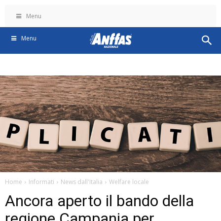
Menu
Menu
Home
Informati
News dall'Italia
Welfare locale
Ancora aperto il bando della
regione Campania per