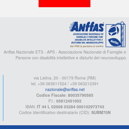
A
Anffas Nazionale ETS - APS - Associazione Nazionale di Famiglie e
Persone con disabilità intellettive e disturbi del neurosviluppo
via Latina, 20 - 00179 Roma (RM)
tel. +39 063611524 / +39 063212391
nazionale@anffas.net
Codice Fiscale: 80035790585
P.I.:
05812451002
IBAN:
IT 44 L 02008 03284 000102973743
Codice Identificativo destinatario (CID):
SUBM70N