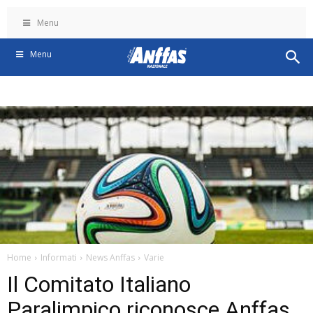
Menu
Menu
Home
Informati
News Anffas
Varie
Il Comitato Italiano
Paralimpico riconosce Anffas