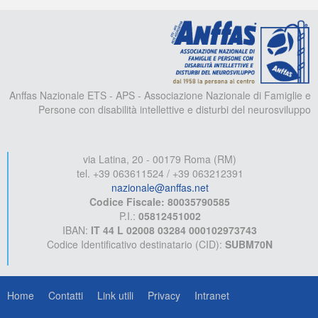
A
Anffas Nazionale ETS - APS - Associazione Nazionale di Famiglie e
Persone con disabilità intellettive e disturbi del neurosviluppo
via Latina, 20 - 00179 Roma (RM)
tel. +39 063611524 / +39 063212391
nazionale@anffas.net
Codice Fiscale: 80035790585
P.I.:
05812451002
IBAN:
IT 44 L 02008 03284 000102973743
Codice Identificativo destinatario (CID):
SUBM70N
Home
Contatti
Link utili
Privacy
Intranet