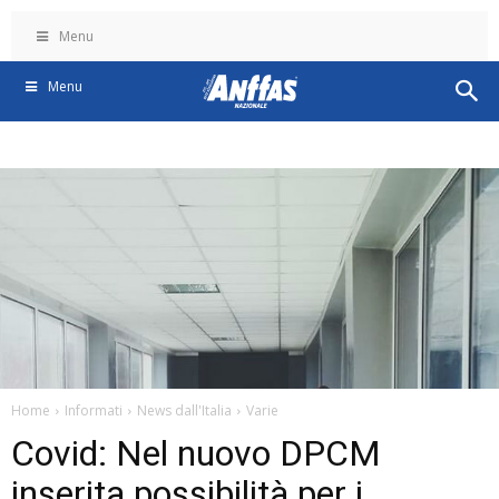
Menu
Menu
Home
Informati
News dall'Italia
Varie
Covid: Nel nuovo DPCM
inserita possibilità per i