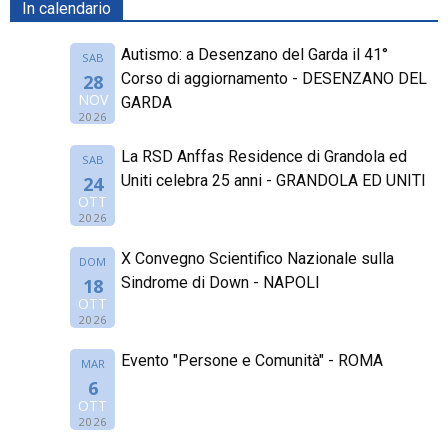
In calendario
Autismo: a Desenzano del Garda il 41°
SAB
Corso di aggiornamento - DESENZANO DEL
28
NOV
GARDA
2026
La RSD Anffas Residence di Grandola ed
SAB
Uniti celebra 25 anni - GRANDOLA ED UNITI
24
OTT
2026
X Convegno Scientifico Nazionale sulla
DOM
Sindrome di Down - NAPOLI
18
OTT
2026
Evento "Persone e Comunità" - ROMA
MAR
6
OTT
2026