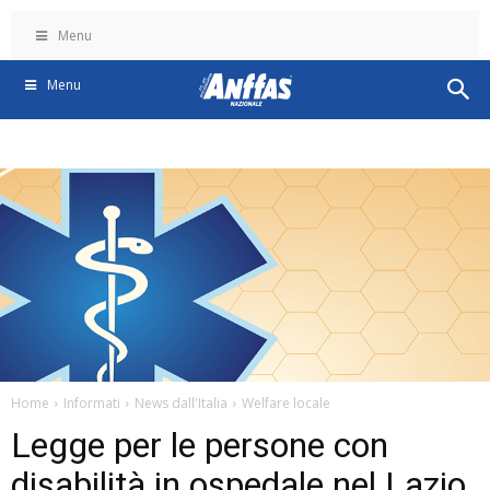
Menu
Menu
Home
Informati
News dall'Italia
Welfare locale
Legge per le persone con
disabilità in ospedale nel Lazio.