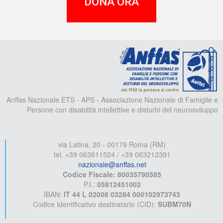
DONA ORA
A
Anffas Nazionale ETS - APS - Associazione Nazionale di Famiglie e
Persone con disabilità intellettive e disturbi del neurosviluppo
via Latina, 20 - 00179 Roma (RM)
tel. +39 063611524 / +39 063212391
nazionale@anffas.net
Codice Fiscale: 80035790585
P.I.:
05812451002
IBAN:
IT 44 L 02008 03284 000102973743
Codice Identificativo destinatario (CID):
SUBM70N