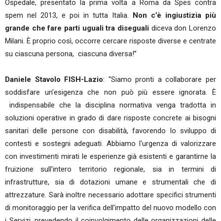
Ospedale, presentato la prima volta a Roma da Spes contra
spem nel 2013, e poi in tutta Italia.
Non c’è ingiustizia più
grande che fare parti uguali tra diseguali
diceva don Lorenzo
Milani. È proprio così, occorre cercare risposte diverse e centrate
su ciascuna persona, ciascuna diversa!”
Daniele Stavolo FISH-Lazio
: “Siamo pronti a collaborare per
soddisfare un'esigenza che non può più essere ignorata. È
indispensabile che la disciplina normativa venga tradotta in
soluzioni operative in grado di dare risposte concrete ai bisogni
sanitari delle persone con disabilità, favorendo lo sviluppo di
contesti e sostegni adeguati. Abbiamo l'urgenza di valorizzare
con investimenti mirati le esperienze già esistenti e garantirne la
fruizione sull'intero territorio regionale, sia in termini di
infrastrutture, sia di dotazioni umane e strumentali che di
attrezzature. Sarà inoltre necessario adottare specifici strumenti
di monitoraggio per la verifica dell'impatto del nuovo modello con
i Servizi, prevedendo il coinvolgimento delle organizzazioni delle