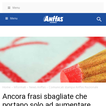
Menu
Menu
Home
Informati
News Anffas
Comunicati stampa Anffas Nazionale
Ancora frasi sbagliate che
portano solo ad aumentare