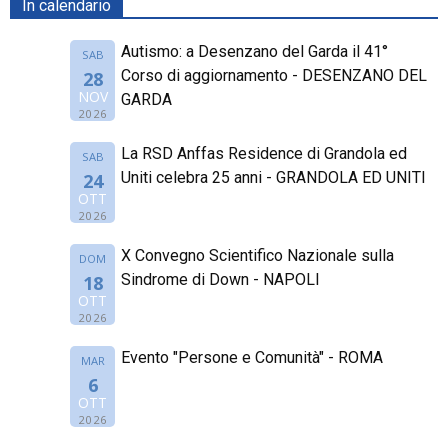
In calendario
Autismo: a Desenzano del Garda il 41°
SAB
Corso di aggiornamento - DESENZANO DEL
28
NOV
GARDA
2026
La RSD Anffas Residence di Grandola ed
SAB
Uniti celebra 25 anni - GRANDOLA ED UNITI
24
OTT
2026
X Convegno Scientifico Nazionale sulla
DOM
Sindrome di Down - NAPOLI
18
OTT
2026
Evento "Persone e Comunità" - ROMA
MAR
6
OTT
2026