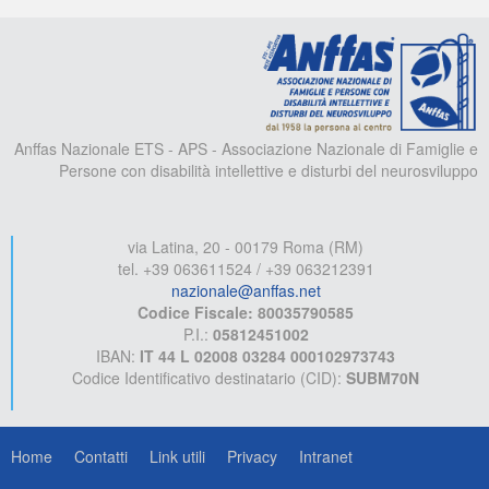
A
Anffas Nazionale ETS - APS - Associazione Nazionale di Famiglie e
Persone con disabilità intellettive e disturbi del neurosviluppo
via Latina, 20 - 00179 Roma (RM)
tel. +39 063611524 / +39 063212391
nazionale@anffas.net
Codice Fiscale: 80035790585
P.I.:
05812451002
IBAN:
IT 44 L 02008 03284 000102973743
Codice Identificativo destinatario (CID):
SUBM70N
Home
Contatti
Link utili
Privacy
Intranet