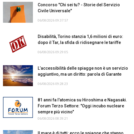
Concorso "Chi sei tu? - Storie del Servizio
Civile Universale"
06/08/2026 09:37:57
Disabilità, Torino stanzia 1,6 milioni di euro:
dopo il Tar, la sfida di ridisegnare le tariffe
06/08/2026 09:29:05
L’accessibilità delle spiagge non è un servizio
aggiuntivo, ma un diritto: parola di Garante
06/08/2026 09:28:23
81 anni fa l'atomica su Hiroshima e Nagasaki.
Forum Terzo Settore: "Oggi incubo nucleare
sempre più vicino"
06/08/2026 08:39:21
Il mare è di tutti: ecco le spiagge che stanno