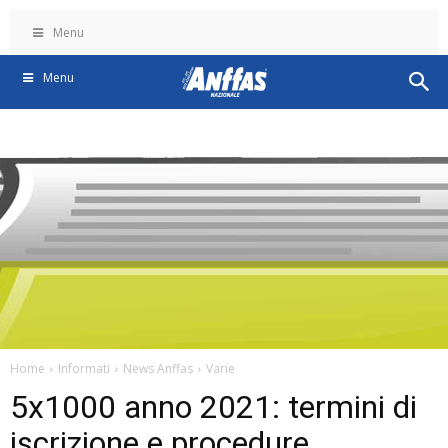
Menu
Menu
Home
Informati
News Anffas
Varie
5x1000 anno 2021: termini di
iscrizione e procedure