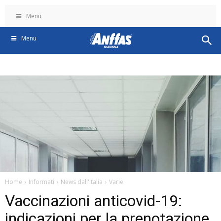
Menu
Menu
Home
Informati
News dall'Italia
Varie
Vaccinazioni anticovid-19:
indicazioni per la prenotazione