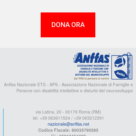
DONA ORA
A
Anffas Nazionale ETS - APS - Associazione Nazionale di Famiglie e
Persone con disabilità intellettive e disturbi del neurosviluppo
via Latina, 20 - 00179 Roma (RM)
tel. +39 063611524 / +39 063212391
nazionale@anffas.net
Codice Fiscale: 80035790585
P.I.:
05812451002