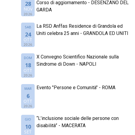
Corso di aggiornamento - DESENZANO DEL
28
NOV
GARDA
2026
La RSD Anffas Residence di Grandola ed
SAB
Uniti celebra 25 anni - GRANDOLA ED UNITI
24
OTT
2026
X Convegno Scientifico Nazionale sulla
DOM
Sindrome di Down - NAPOLI
18
OTT
2026
Evento "Persone e Comunità" - ROMA
MAR
6
OTT
2026
“L’inclusione sociale delle persone con
GIO
disabilità” - MACERATA
10
SET