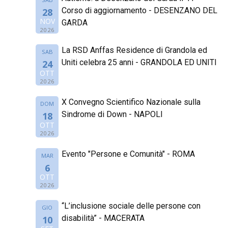
Corso di aggiornamento - DESENZANO DEL
28
NOV
GARDA
2026
La RSD Anffas Residence di Grandola ed
SAB
Uniti celebra 25 anni - GRANDOLA ED UNITI
24
OTT
2026
X Convegno Scientifico Nazionale sulla
DOM
Sindrome di Down - NAPOLI
18
OTT
2026
Evento "Persone e Comunità" - ROMA
MAR
6
OTT
2026
“L’inclusione sociale delle persone con
GIO
disabilità” - MACERATA
10