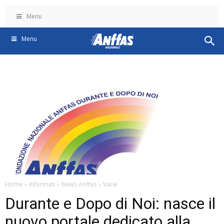
Menu
Menu
Home
Informati
News Anffas
Varie
Durante e Dopo di Noi: nasce il
nuovo portale dedicato alla