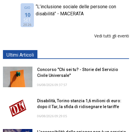
“L’inclusione sociale delle persone con
GIO
disabilità” - MACERATA
10
SET
2026
Vedi tutti gli eventi
Ultimi Articoli
Concorso "Chi sei tu? - Storie del Servizio
Civile Universale"
06/08/2026 09:37:57
Disabilità, Torino stanzia 1,6 milioni di euro:
dopo il Tar, la sfida di ridisegnare le tariffe
06/08/2026 09:29:05
L’accessibilità delle spiagge non è un servizio