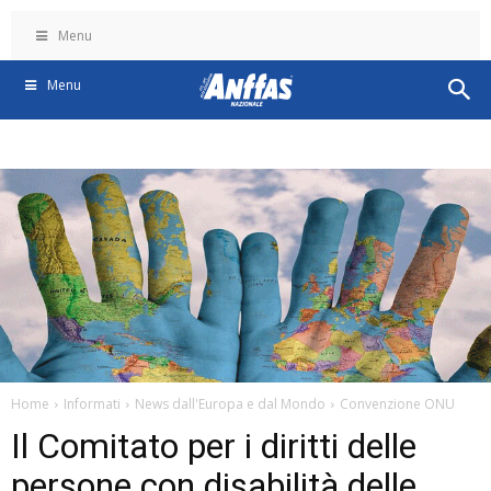
Menu
Menu
Home
Informati
News dall'Europa e dal Mondo
Convenzione ONU
Il Comitato per i diritti delle
persone con disabilità delle