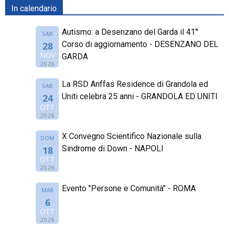
In calendario
Autismo: a Desenzano del Garda il 41°
SAB
Corso di aggiornamento - DESENZANO DEL
28
NOV
GARDA
2026
La RSD Anffas Residence di Grandola ed
SAB
Uniti celebra 25 anni - GRANDOLA ED UNITI
24
OTT
2026
X Convegno Scientifico Nazionale sulla
DOM
Sindrome di Down - NAPOLI
18
OTT
2026
Evento "Persone e Comunità" - ROMA
MAR
6
OTT
2026