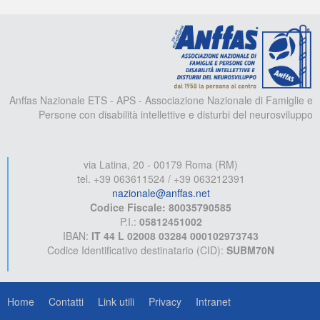
A
Anffas Nazionale ETS - APS - Associazione Nazionale di Famiglie e
Persone con disabilità intellettive e disturbi del neurosviluppo
via Latina, 20 - 00179 Roma (RM)
tel. +39 063611524 / +39 063212391
nazionale@anffas.net
Codice Fiscale: 80035790585
P.I.:
05812451002
IBAN:
IT 44 L 02008 03284 000102973743
Codice Identificativo destinatario (CID):
SUBM70N
Home
Contatti
Link utili
Privacy
Intranet