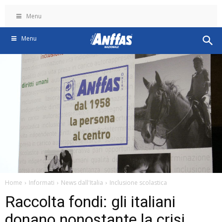
Menu
Menu
Home
Informati
News dall'Italia
Inclusione scolastica
Raccolta fondi: gli italiani
donano nonostante la crisi