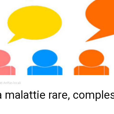
ti Anffas locali
ra malattie rare, comple