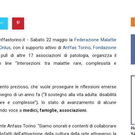
ter
ffastorino.it - Sabato 22 maggio la
Federazione Malattie
 Onlus
, con il supporto attivo di
Anffas Torino
,
Fondazione
ull di altre 17 associazioni di patologia, organizza il
line “Intersezioni: tra malattie rare, complessità e
nto prezioso, che vuole proseguire le riflessioni emerse
vegno di un anno fa (“Il sostegno alla vita adulta: disabilità
are e complesse”); lo stato di avanzamento di alcune
 dando voce a
medici, famiglie, associazioni.
nte Anfass Torino: “Siamo onorati e contenti di collaborare
Ha
sfatti dell’attivazione della cultura della rete attraverso la
SA