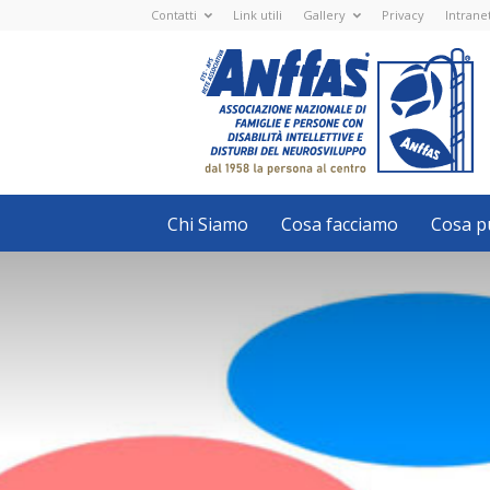
Contatti
Link utili
Gallery
Privacy
Intrane
Anffas
Nazionale
ETS
-
APS
-
Associazione
Nazionale
di
Famiglie
e
Persone
con
Chi Siamo
Cosa facciamo
Cosa pu
disabilità
intellettive
e
disturbi
del
neurosviluppo