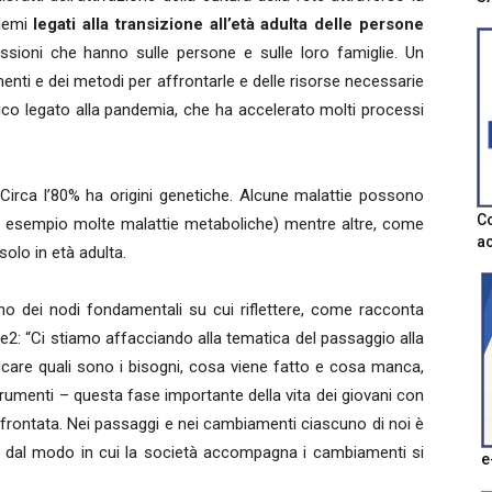
blemi
legati alla transizione all’età adulta delle persone
ssioni che hanno sulle persone e sulle loro famiglie. Un
menti e dei metodi per affrontarle e delle risorse necessarie
co legato alla pandemia, che ha accelerato molti processi
 Circa l’80% ha origini genetiche. Alcune malattie possono
Co
per esempio molte malattie metaboliche) mentre altre, come
ac
solo in età adulta.
uno dei nodi fondamentali su cui riflettere, come racconta
e2: “Ci stiamo affacciando alla tematica del passaggio alla
ificare quali sono i bisogni, cosa viene fatto e cosa manca,
umenti – questa fase importante della vita dei giovani con
 affrontata. Nei passaggi e nei cambiamenti ciascuno di noi è
 dal modo in cui la società accompagna i cambiamenti si
e