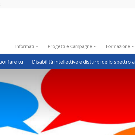
t
Informati
Progetti e Campagne
Formazione
oi fare tu
Disabilità intellettive e disturbi dello spettro a
Inclusione scolastica
Inclusione lavorativa
Notizie dalla FISH
Politiche sociali
Sport
Pillole
Formazione
Avvisi, bandi
Ricerca e Scienza
Welfare locale