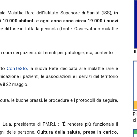
le Malattie Rare dell’Istituto Superiore di Sanità (ISS),
in
gni 10.000 abitanti e ogni anno sono circa 19.000 i nuovi
ie diffuse in tutta la penisola (fonte: Osservatorio malattie
I
n cura dei pazienti, differenti per patologie, età, contesto.
etto
ConTeSto,
la nuova Rete dedicata alle malattie rare e
cazione i pazienti, le associazioni e i servizi del territorio
 il 22 maggio.
cura, le buone prassi, le procedure e i protocolli da seguire,
Pi
cl
ala, presidente di F.M.R.I. : “É rendere più funzionale il
gni delle persone.
Cultura della salute, presa in carico,