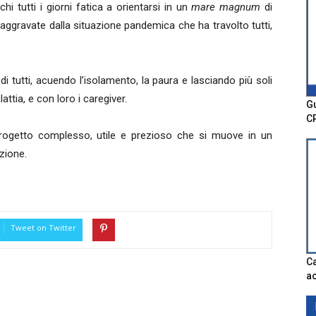
chi tutti i giorni fatica a orientarsi in un
mare magnum
di
aggravate dalla situazione pandemica che ha travolto tutti,
di tutti, acuendo l’isolamento, la paura e lasciando più soli
attia, e con loro i caregiver.
Gu
C
progetto complesso, utile e prezioso che si muove in un
zione.
Tweet on Twitter
Ca
ac