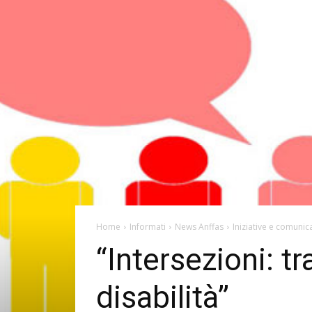
Home
Informati
News Anffas
Iniziative e comunica
“Intersezioni: t
disabilità”