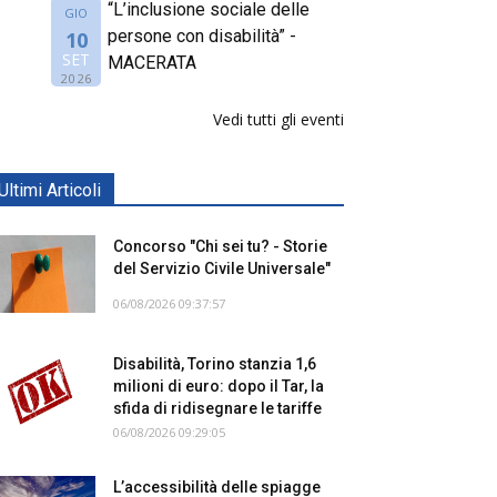
“L’inclusione sociale delle
GIO
persone con disabilità” -
10
SET
MACERATA
2026
Vedi tutti gli eventi
Ultimi Articoli
Concorso "Chi sei tu? - Storie
del Servizio Civile Universale"
06/08/2026 09:37:57
Disabilità, Torino stanzia 1,6
milioni di euro: dopo il Tar, la
sfida di ridisegnare le tariffe
06/08/2026 09:29:05
L’accessibilità delle spiagge