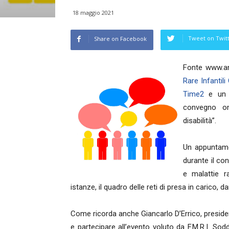
18 maggio 2021
Tweet on Twit
Share on Facebook
Fonte www.an
Rare Infantili
Time2
e un p
convegno on 
disabilità”.
Un appuntame
durante il con
e malattie r
istanze, il quadro delle reti di presa in carico,
Come ricorda anche Giancarlo D’Errico, preside
e partecipare all’evento voluto da F.M.R.I. Soddi