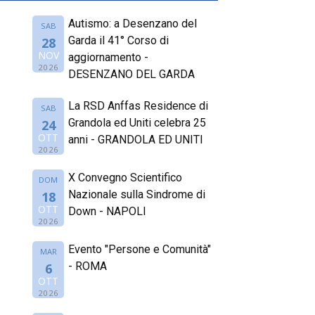
Autismo: a Desenzano del
SAB
Garda il 41° Corso di
28
NOV
aggiornamento -
2026
DESENZANO DEL GARDA
La RSD Anffas Residence di
SAB
Grandola ed Uniti celebra 25
24
OTT
anni - GRANDOLA ED UNITI
2026
X Convegno Scientifico
DOM
Nazionale sulla Sindrome di
18
OTT
Down - NAPOLI
2026
Evento "Persone e Comunità"
MAR
- ROMA
6
OTT
2026