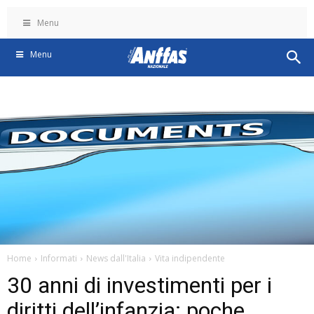
Menu
Menu
Home
Informati
News dall'Italia
Vita indipendente
30 anni di investimenti per i
diritti dell’infanzia: poche