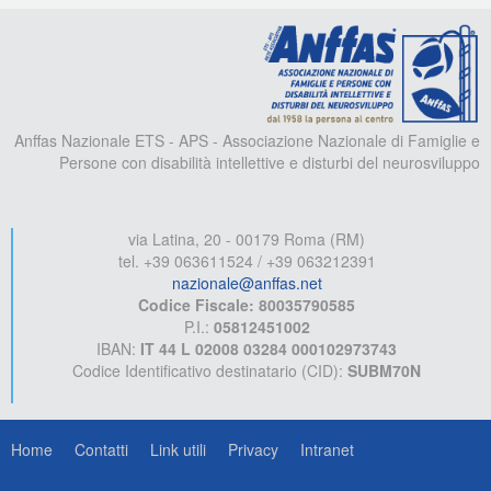
A
Anffas Nazionale ETS - APS - Associazione Nazionale di Famiglie e
Persone con disabilità intellettive e disturbi del neurosviluppo
via Latina, 20 - 00179 Roma (RM)
tel. +39 063611524 / +39 063212391
nazionale@anffas.net
Codice Fiscale: 80035790585
P.I.:
05812451002
IBAN:
IT 44 L 02008 03284 000102973743
Codice Identificativo destinatario (CID):
SUBM70N
Home
Contatti
Link utili
Privacy
Intranet