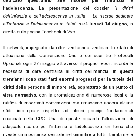
dedicato quest’anno alle risorse per l’infanzia e
l’adolescenza
. La presentazione del dossier “
I diritti
dell’infanzia e dell’adolescenza in Italia – Le risorse dedicate
all’infanzia e l’adolescenza in Italia
” sarà
lunedì 14 giugno
, in
diretta sulla pagina Facebook di
Vita
.
Il network, impegnato da oltre vent’anni a verificare lo stato di
attuazione della Convenzione Onu e dei suoi tre Protocolli
Opzionali ogni 27 maggio attraverso il proprio report ricorda la
necessità di dare centralità ai diritti dell’infanzia.
In questi
trent’anni sono stati fatti enormi progressi per la tutela dei
diritti delle persone di minore età, soprattutto da un punto di
vista normativo
, con la promulgazione di numerose leggi e la
ratifica di importanti convenzioni, ma rimangano ancora alcune
sfide incompiute rispetto ad alcuni principi fondamentali
enunciati nella CRC. Una di queste riguarda l’allocazione di
adeguate risorse per l’infanzia e l’adolescenza: un tema che
riveste un’importanza centrale nel garantire a tutti i bambini e a