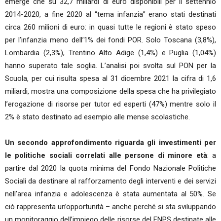
emerge che su 32,7 miliardi di euro disponibili per il settennio
2014-2020, a fine 2020 al “tema infanzia” erano stati destinati
circa 260 milioni di euro: in quasi tutte le regioni è stato speso
per l’infanzia meno dell’1% dei fondi POR. Solo Toscana (3,8%),
Lombardia (2,3%), Trentino Alto Adige (1,4%) e Puglia (1,04%)
hanno superato tale soglia. L’analisi poi svolta sul PON per la
Scuola, per cui risulta spesa al 31 dicembre 2021 la cifra di 1,6
miliardi, mostra una composizione della spesa che ha privilegiato
l’erogazione di risorse per tutor ed esperti (47%) mentre solo il
2% è stato destinato ad esempio alle mense scolastiche.
Un secondo approfondimento riguarda gli investimenti per
le politiche sociali correlati alle persone di minore età
: a
partire dal 2020 la quota minima del Fondo Nazionale Politiche
Sociali da destinare al rafforzamento degli interventi e dei servizi
nell’area infanzia e adolescenza è stata aumentata al 50%. Se
ciò rappresenta un’opportunità – anche perché si sta sviluppando
un monitoraggio dell’impiego delle risorse del FNPS destinate alle