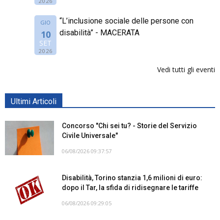
2026
“L’inclusione sociale delle persone con
GIO
disabilità” - MACERATA
10
SET
2026
Vedi tutti gli eventi
Ultimi Articoli
Concorso "Chi sei tu? - Storie del Servizio
Civile Universale"
06/08/2026 09:37:57
Disabilità, Torino stanzia 1,6 milioni di euro:
dopo il Tar, la sfida di ridisegnare le tariffe
06/08/2026 09:29:05