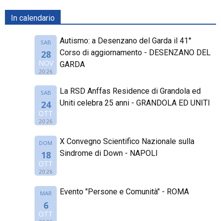
In calendario
Autismo: a Desenzano del Garda il 41°
SAB
Corso di aggiornamento - DESENZANO DEL
28
NOV
GARDA
2026
La RSD Anffas Residence di Grandola ed
SAB
Uniti celebra 25 anni - GRANDOLA ED UNITI
24
OTT
2026
X Convegno Scientifico Nazionale sulla
DOM
Sindrome di Down - NAPOLI
18
OTT
2026
Evento "Persone e Comunità" - ROMA
MAR
6
OTT