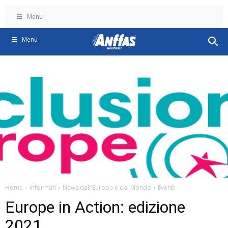
Menu
Menu
Home
Informati
News dall'Europa e dal Mondo
Eventi
Europe in Action: edizione
2021