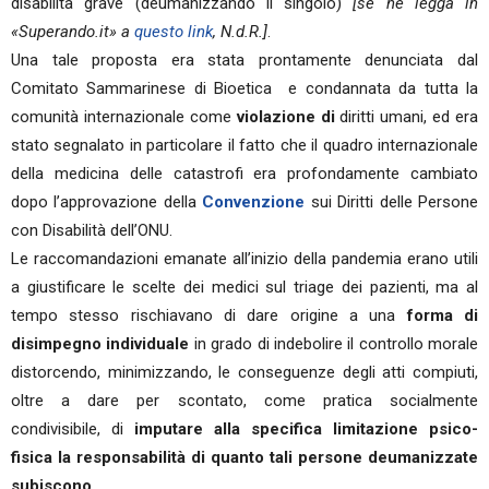
disabilità grave (deumanizzando il singolo)
[se ne legga in
«Superando.it» a
questo link
, N.d.R.]
.
Una tale proposta era stata prontamente denunciata dal
Comitato Sammarinese di Bioetica e condannata da tutta la
comunità internazionale come
violazione di
diritti umani, ed era
stato segnalato in particolare il fatto che il quadro internazionale
della medicina delle catastrofi era profondamente cambiato
dopo l’approvazione della
Convenzione
sui Diritti delle Persone
con Disabilità dell’ONU.
Le raccomandazioni emanate all’inizio della pandemia erano utili
a giustificare le scelte dei medici sul triage dei pazienti, ma al
tempo stesso rischiavano di dare origine a una
forma di
disimpegno individuale
in grado di indebolire il controllo morale
distorcendo, minimizzando, le conseguenze degli atti compiuti,
oltre a dare per scontato, come pratica socialmente
condivisibile, di
imputare alla specifica limitazione psico-
fisica la responsabilità di quanto tali persone deumanizzate
subiscono
.