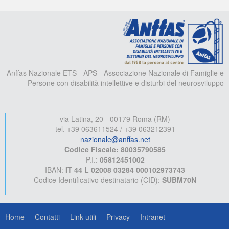
A
Anffas Nazionale ETS - APS - Associazione Nazionale di Famiglie e
Persone con disabilità intellettive e disturbi del neurosviluppo
via Latina, 20 - 00179 Roma (RM)
tel. +39 063611524 / +39 063212391
nazionale@anffas.net
Codice Fiscale: 80035790585
P.I.:
05812451002
IBAN:
IT 44 L 02008 03284 000102973743
Codice Identificativo destinatario (CID):
SUBM70N
Home
Contatti
Link utili
Privacy
Intranet