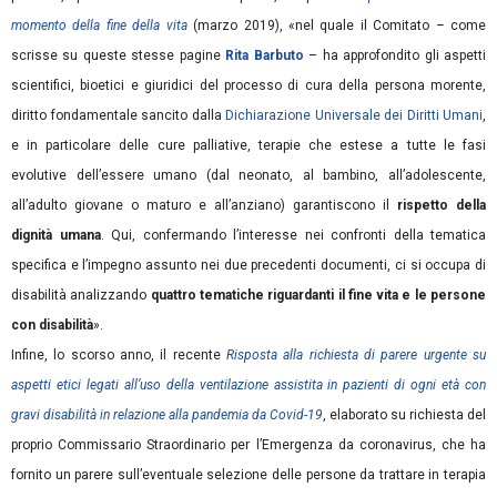
momento della fine della vita
(marzo 2019), «nel quale il Comitato – come
scrisse su queste stesse pagine
Rita Barbuto
– ha approfondito gli aspetti
scientifici, bioetici e giuridici del processo di cura della persona morente,
diritto fondamentale sancito dalla
Dichiarazione Universale dei Diritti Umani
,
e in particolare delle cure palliative, terapie che estese a tutte le fasi
evolutive dell’essere umano (dal neonato, al bambino, all’adolescente,
all’adulto giovane o maturo e all’anziano) garantiscono il
rispetto della
dignità umana
. Qui, confermando l’interesse nei confronti della tematica
specifica e l’impegno assunto nei due precedenti documenti, ci si occupa di
disabilità analizzando
quattro tematiche
riguardanti il fine vita e le persone
con disabilità
».
Infine, lo scorso anno, il recente
Risposta alla richiesta di parere urgente su
aspetti etici legati all’uso della ventilazione assistita in pazienti di ogni età con
gravi disabilità in relazione alla pandemia da Covid-19
, elaborato su richiesta del
proprio Commissario Straordinario per l’Emergenza da coronavirus, che ha
fornito un parere sull’eventuale selezione delle persone da trattare in terapia