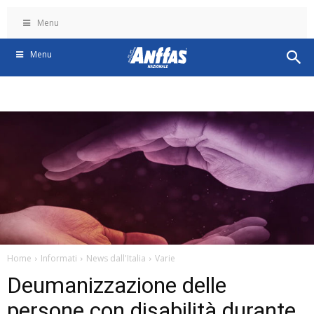
Menu
Menu
Home
Informati
News dall'Italia
Varie
Deumanizzazione delle
persone con disabilità durante