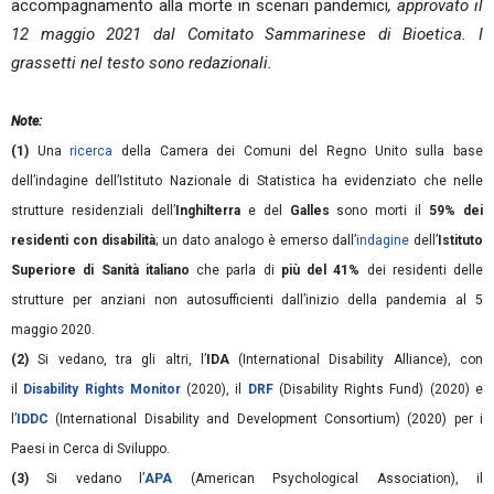
accompagnamento alla morte in scenari pandemici
, approvato il
12 maggio 2021 dal Comitato Sammarinese di Bioetica. I
grassetti nel testo sono redazionali.
Note:
(1)
Una
ricerca
della Camera dei Comuni del Regno Unito sulla base
dell’indagine dell’Istituto Nazionale di Statistica ha evidenziato che nelle
strutture residenziali dell’
Inghilterra
e del
Galles
sono morti il
59% dei
residenti con disabilità
; un dato analogo è emerso dall’
indagine
dell’
Istituto
Superiore di Sanità italiano
che parla di
più del 41%
dei residenti delle
strutture per anziani non autosufficienti dall’inizio della pandemia al 5
maggio 2020.
(2)
Si vedano, tra gli altri, l’
IDA
(International Disability Alliance), con
il
Disability Rights Monitor
(2020), il
DRF
(Disability Rights Fund) (2020) e
l’
IDDC
(International Disability and Development Consortium) (2020) per i
Paesi in Cerca di Sviluppo.
(3)
Si vedano l’
APA
(American Psychological Association), il