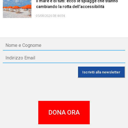
Il mare è di tutti: ecco le spiagge che stanno
cambiando la rotta dell’accessibilità
05/08/2026 08:44:04
DONA ORA