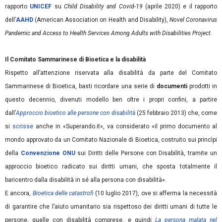
rapporto
UNICEF
su
Child Disability and Covid-19
(aprile 2020) e il rapporto
dell’
AAHD
(American Association on Health and Disability),
Novel Coronavirus
Pandemic and Access to Health Services Among Adults with Disabilities Project.
Il Comitato Sammarinese di Bioetica e la disabilità
Rispetto all’attenzione riservata alla disabilità da parte del Comitato
Sammarinese di Bioetica, basti ricordare una serie di
documenti
prodotti in
questo decennio, divenuti modello ben oltre i propri confini, a partire
dall’
Approccio bioetico alle persone con disabilità
(25 febbraio 2013) che, come
si
scrisse
anche in «Superando.it», va considerato «il primo documento al
mondo approvato da un Comitato Nazionale di Bioetica, costruito sui princìpi
della
Convenzione ONU
sui Diritti delle Persone con Disabilità, tramite un
approccio bioetico radicato sui diritti umani, che sposta totalmente il
baricentro dalla disabilità in sé alla persona con disabilità».
E ancora,
Bioetica delle catastrofi
(10 luglio 2017), ove si afferma la necessità
di garantire che l’aiuto umanitario sia rispettoso dei diritti umani di tutte le
persone, quelle con disabilità comprese, e quindi
La persona malata nel