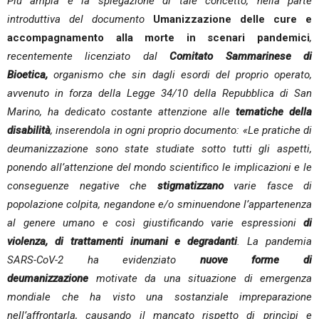
Più ampia è la spiegazione di tale concetto, nella parte
introduttiva del documento
Umanizzazione delle cure e
accompagnamento alla morte in scenari pandemici
,
recentemente licenziato dal
Comitato Sammarinese di
Bioetica,
organismo che sin dagli esordi del proprio operato,
avvenuto in forza della Legge 34/10 della Repubblica di San
Marino, ha dedicato costante attenzione alle
tematiche della
disabilità
, inserendola in ogni proprio documento: «Le pratiche di
deumanizzazione sono state studiate sotto tutti gli aspetti,
ponendo all’attenzione del mondo scientifico le implicazioni e le
conseguenze negative che
stigmatizzano
varie fasce di
popolazione colpita, negandone e/o sminuendone l’appartenenza
al genere umano e così giustificando varie espressioni
di
violenza, di trattamenti inumani e degradanti
. La pandemia
SARS-CoV-2 ha evidenziato
nuove forme di
deumanizzazione
motivate da una situazione di emergenza
mondiale che ha visto una sostanziale impreparazione
nell’affrontarla, causando il mancato rispetto di princìpi e