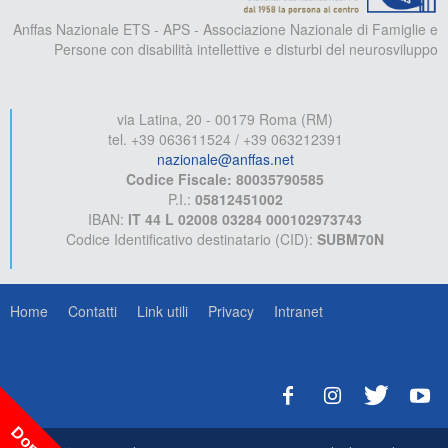
Anffas Nazionale ETS - APS - Associazione Nazionale di Famiglie e
Persone con disabilità intellettive e disturbi del neurosviluppo
via Latina, 20 - 00179 Roma (RM)
tel. +39 063611524 / +39 063212391
nazionale@anffas.net
Codice Fiscale: 80035790585
P.I.:
05812451002
IBAN:
IT 44 L 02008 03284 000102973743
Codice Identificativo destinatario (CID):
SUBM70N
Home
Contatti
Link utili
Privacy
Intranet