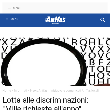
Menu
Menu
Home
Informati
News Anffas
Iniziative e comunicati Anffas locali
Lotta alle discriminazioni:
"Mille richieste all'anno"