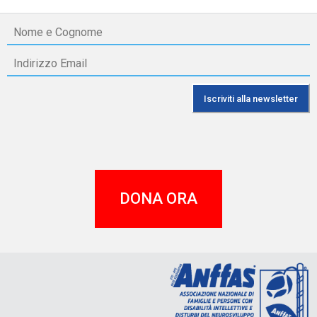
DONA ORA
A