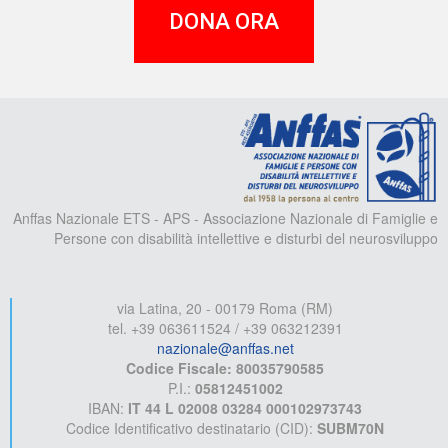
DONA ORA
A
Anffas Nazionale ETS - APS - Associazione Nazionale di Famiglie e
Persone con disabilità intellettive e disturbi del neurosviluppo
via Latina, 20 - 00179 Roma (RM)
tel. +39 063611524 / +39 063212391
nazionale@anffas.net
Codice Fiscale: 80035790585
P.I.:
05812451002
IBAN:
IT 44 L 02008 03284 000102973743
Codice Identificativo destinatario (CID):
SUBM70N