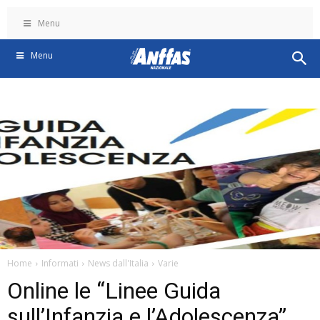
Menu
Menu
Home
Informati
News dall'Italia
Varie
Online le “Linee Guida
sull’Infanzia e l’Adolescenza”