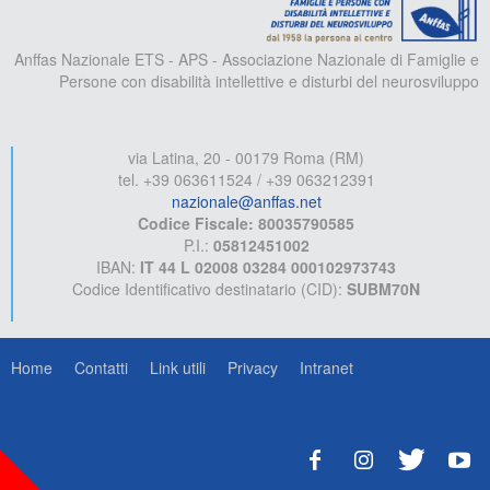
Anffas Nazionale ETS - APS - Associazione Nazionale di Famiglie e
Persone con disabilità intellettive e disturbi del neurosviluppo
via Latina, 20 - 00179 Roma (RM)
tel. +39 063611524 / +39 063212391
nazionale@anffas.net
Codice Fiscale: 80035790585
P.I.:
05812451002
IBAN:
IT 44 L 02008 03284 000102973743
Codice Identificativo destinatario (CID):
SUBM70N
Home
Contatti
Link utili
Privacy
Intranet