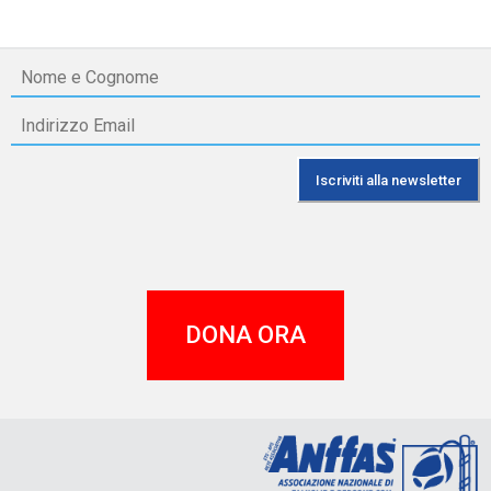
DONA ORA
A