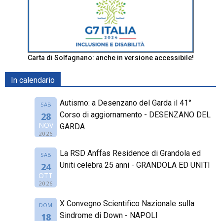
Carta di Solfagnano: anche in versione accessibile!
In calendario
Autismo: a Desenzano del Garda il 41°
SAB
Corso di aggiornamento - DESENZANO DEL
28
NOV
GARDA
2026
La RSD Anffas Residence di Grandola ed
SAB
Uniti celebra 25 anni - GRANDOLA ED UNITI
24
OTT
2026
X Convegno Scientifico Nazionale sulla
DOM
Sindrome di Down - NAPOLI
18