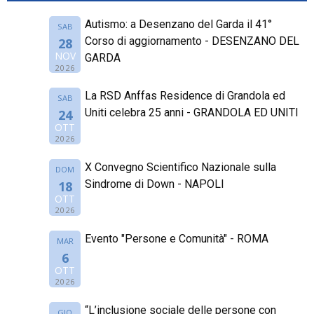
Autismo: a Desenzano del Garda il 41°
SAB
Corso di aggiornamento - DESENZANO DEL
28
NOV
GARDA
2026
La RSD Anffas Residence di Grandola ed
SAB
Uniti celebra 25 anni - GRANDOLA ED UNITI
24
OTT
2026
X Convegno Scientifico Nazionale sulla
DOM
Sindrome di Down - NAPOLI
18
OTT
2026
Evento "Persone e Comunità" - ROMA
MAR
6
OTT
2026
“L’inclusione sociale delle persone con
GIO