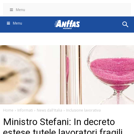
Menu
Menu
Home
Informati
News dall'Italia
Inclusione lavorativa
Ministro Stefani: In decreto
estese tutele lavoratori fragili