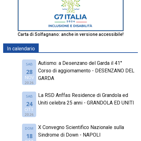
Carta di Solfagnano: anche in versione accessibile!
In calendario
Autismo: a Desenzano del Garda il 41°
SAB
Corso di aggiornamento - DESENZANO DEL
28
NOV
GARDA
2026
La RSD Anffas Residence di Grandola ed
SAB
Uniti celebra 25 anni - GRANDOLA ED UNITI
24
OTT
2026
X Convegno Scientifico Nazionale sulla
DOM
Sindrome di Down - NAPOLI
18