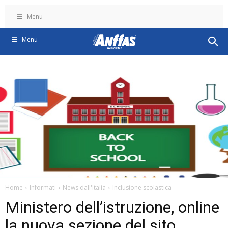
Menu
Menu
Home
Informati
News dall'Italia
Inclusione scolastica
Ministero dell’istruzione, online
la nuova sezione del sito