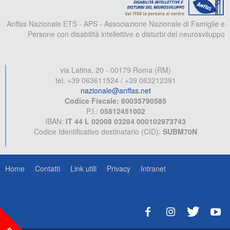
Anffas Nazionale ETS - APS - Associazione Nazionale di Famiglie e
Persone con disabilità intellettive e disturbi del neurosviluppo
via Latina, 20 - 00179 Roma (RM)
tel. +39 063611524 / +39 063212391
nazionale@anffas.net
Codice Fiscale: 80035790585
P.I.:
05812451002
IBAN:
IT 44 L 02008 03284 000102973743
Codice Identificativo destinatario (CID):
SUBM70N
Home
Contatti
Link utili
Privacy
Intranet