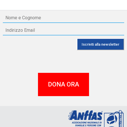
DONA ORA
A