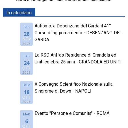
In calendario
Autismo: a Desenzano del Garda il 41°
SAB
Corso di aggiornamento - DESENZANO DEL
28
NOV
GARDA
2026
La RSD Anffas Residence di Grandola ed
SAB
Uniti celebra 25 anni - GRANDOLA ED UNITI
24
OTT
2026
X Convegno Scientifico Nazionale sulla
DOM
Sindrome di Down - NAPOLI
18
OTT
2026
Evento "Persone e Comunità" - ROMA
MAR
6
OTT