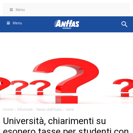
Menu
Menu
Home
Informati
News dall'Italia
Varie
Università, chiarimenti su
esonero tasse per studenti con