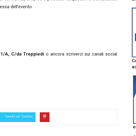
tessa dell’evento.
 1/A, C/da Treppiedi
o ancora scriverci sui canali social
Co
ac
Tweet on Twitter
e