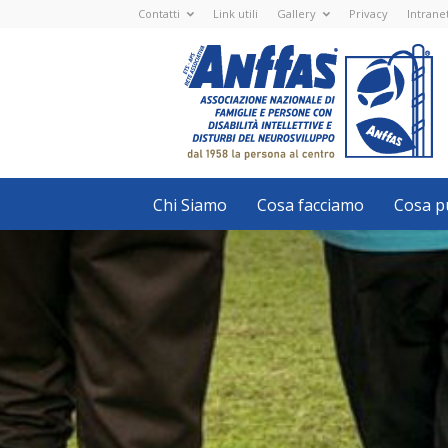
Contatti
Link utili
Gallery
Privacy
Intrane
Anffas
Nazionale
ETS
-
APS
-
Associazione
Nazionale
di
Famiglie
e
Persone
con
Chi Siamo
Cosa facciamo
Cosa pu
disabilità
intellettive
e
disturbi
del
neurosviluppo