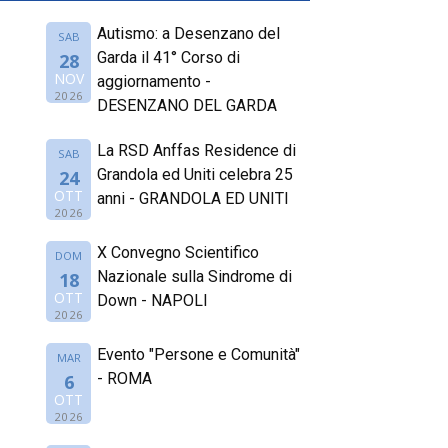
Autismo: a Desenzano del
SAB
Garda il 41° Corso di
28
NOV
aggiornamento -
2026
DESENZANO DEL GARDA
La RSD Anffas Residence di
SAB
Grandola ed Uniti celebra 25
24
OTT
anni - GRANDOLA ED UNITI
2026
X Convegno Scientifico
DOM
Nazionale sulla Sindrome di
18
OTT
Down - NAPOLI
2026
Evento "Persone e Comunità"
MAR
- ROMA
6
OTT
2026