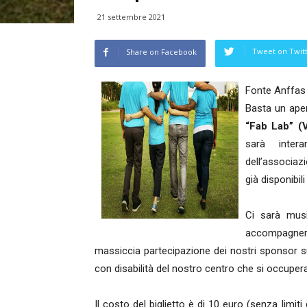
21 settembre 2021
Tweet on Twit
Share on Facebook
Fonte Anffas 
Basta un aper
“Fab Lab” (V
sarà inter
dell’associaz
già disponibil
Ci sarà musi
accompagnerà
massiccia partecipazione dei nostri sponsor su
con disabilità del nostro centro che si occupera
Il costo del biglietto è di 10 euro (senza limi