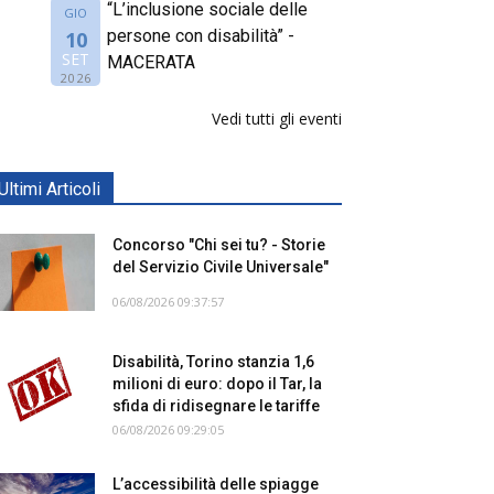
“L’inclusione sociale delle
GIO
persone con disabilità” -
10
SET
MACERATA
2026
Vedi tutti gli eventi
Ultimi Articoli
Concorso "Chi sei tu? - Storie
del Servizio Civile Universale"
06/08/2026 09:37:57
Disabilità, Torino stanzia 1,6
milioni di euro: dopo il Tar, la
sfida di ridisegnare le tariffe
06/08/2026 09:29:05
L’accessibilità delle spiagge