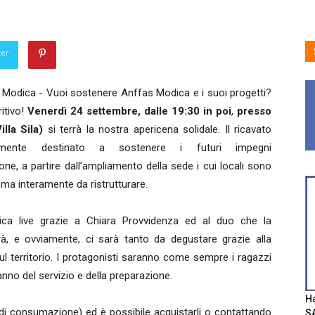
ter
Modica - Vuoi sostenere Anffas Modica e i suoi progetti?
itivo!
Venerdì 24 settembre, dalle 19:30 in poi
,
presso
illa Sila)
si terrà la nostra apericena solidale. Il ricavato
amente destinato a sostenere i futuri impegni
ione, a partire dall’ampliamento della sede i cui locali sono
i ma interamente da ristrutturare.
ca live grazie a Chiara Provvidenza ed al duo che la
, e ovviamente, ci sarà tanto da degustare grazie alla
l territorio. I protagonisti saranno come sempre i ragazzi
nno del servizio e della preparazione.
Ha
ti di consumazione) ed è possibile acquistarli o contattando
SA