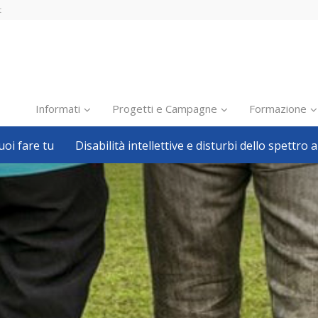
t
Informati
Progetti e Campagne
Formazione
oi fare tu
Disabilità intellettive e disturbi dello spettro a
Inclusione scolastica
Inclusione lavorativa
Notizie dalla FISH
Politiche sociali
Sport
Pillole
Formazione
Avvisi, bandi
Ricerca e Scienza
Welfare locale