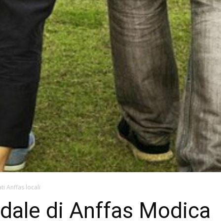
ti Anffas locali
idale di Anffas Modica