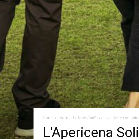
Home
Informati
News Anffas
Iniziative e comunica
L'Apericena Sol