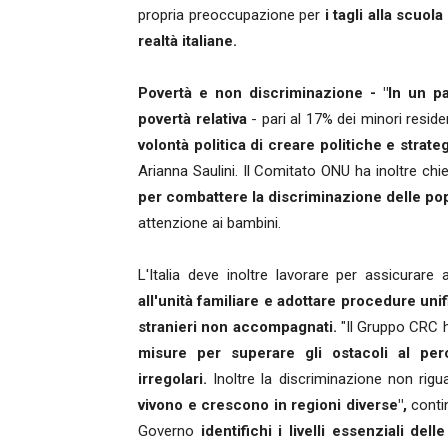
propria preoccupazione per
i tagli alla scuo
realtà italiane.
Povertà e non discriminazione -
"In un p
povertà relativa
- pari al 17% dei minori reside
volontà politica di creare politiche e strat
Arianna Saulini. Il Comitato ONU ha inoltre ch
per combattere la discriminazione delle po
attenzione ai bambini.
L'Italia deve inoltre lavorare per assicurare 
all'unità familiare e adottare procedure uni
stranieri non accompagnati.
"Il Gruppo CRC h
misure per superare gli ostacoli al perc
irregolari.
Inoltre la discriminazione non rigua
vivono e crescono in regioni diverse",
contin
Governo
identifichi i livelli essenziali del