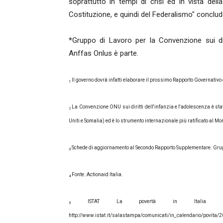
soprattutto in tempi di crisi ed in vista dell
Costituzione, e quindi del Federalismo" conclud
*
Gruppo
di Lavoro per la Convenzione sui diri
Anffas Onlus è parte.
Il governo dovrà infatti elaborare il prossimo Rapporto Governativo e
1
La Convenzione ONU sui diritti dell'infanzia e l'adolescenza è stata
2
Uniti e Somalia) ed è lo strumento internazionale più ratificato al Mo
Schede di aggiornamento al Secondo Rapporto Supplementare. Gr
3
Fonte.:Actionaid Italia.
4
ISTAT La povertà in Italia nel 
5
http://www.istat.it/salastampa/comunicati/in_calendario/povita