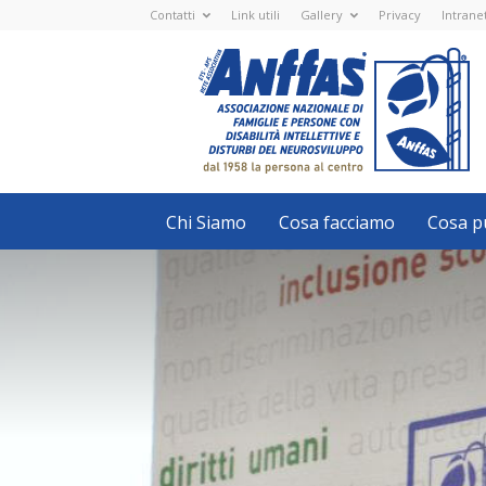
Contatti
Link utili
Gallery
Privacy
Intrane
Anffas
Nazionale
ETS
-
APS
-
Associazione
Nazionale
di
Famiglie
e
Persone
con
Chi Siamo
Cosa facciamo
Cosa pu
disabilità
intellettive
e
disturbi
del
neurosviluppo