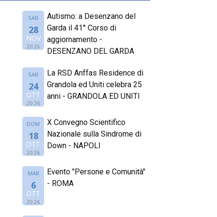
Autismo: a Desenzano del
SAB
Garda il 41° Corso di
28
NOV
aggiornamento -
2026
DESENZANO DEL GARDA
La RSD Anffas Residence di
SAB
Grandola ed Uniti celebra 25
24
OTT
anni - GRANDOLA ED UNITI
2026
X Convegno Scientifico
DOM
Nazionale sulla Sindrome di
18
OTT
Down - NAPOLI
2026
Evento "Persone e Comunità"
MAR
- ROMA
6
OTT
2026