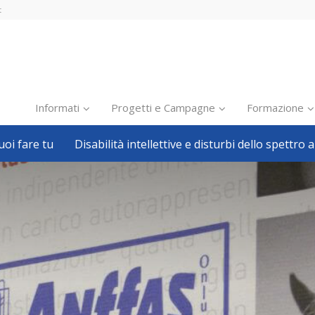
t
Informati
Progetti e Campagne
Formazione
oi fare tu
Disabilità intellettive e disturbi dello spettro a
Inclusione scolastica
Inclusione lavorativa
Notizie dalla FISH
Politiche sociali
Sport
Pillole
Formazione
Avvisi, bandi
Ricerca e Scienza
Welfare locale