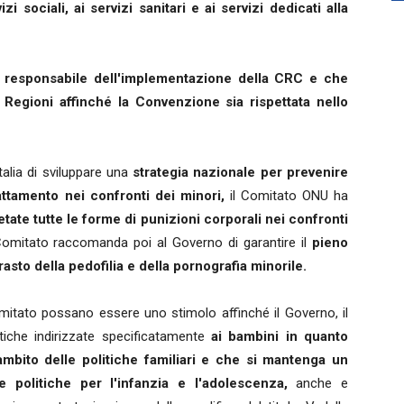
zi sociali, ai servizi sanitari e ai servizi dedicati alla
responsabile dell'implementazione della CRC e che
 Regioni affinché la Convenzione sia rispettata nello
talia di sviluppare una
strategia nazionale per prevenire
attamento nei confronti dei minori,
il Comitato ONU ha
tate tutte le forme di punizioni corporali nei confronti
Comitato raccomanda poi al Governo di garantire il
pieno
asto della pedofilia e della pornografia minorile.
tato possano essere uno stimolo affinché il Governo, il
itiche indirizzate specificatamente
ai bambini in quanto
l'ambito delle politiche familiari e che si mantenga un
 le politiche per l'infanzia e l'adolescenza,
anche e