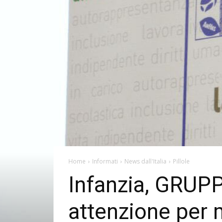
Home
Informati
News dall'Italia
Pillole
Infanzia, GRUP
attenzione per 