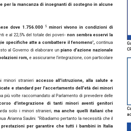
la e per la mancanza di insegnanti di sostegno in alcune
5
aese dove 1.756.000
minori vivono in condizioni di
nti e al 22,5% del totale dei poveri-
non sembra esservi la
egie specifiche atte a combattere il fenomeno",
continua
Gu
C
iesto al Governo di elaborare un
piano d'azione nazionale
polazioni rom,
e assicurarne l'integrazione, con particolare
ai minori stranieri
accesso all'istruzione, alla salute e
ficate e standard per l'accertamento dell'età dei minori
a più volte raccomandato al Parlamento di prevedere delle
orso d'integrazione di tanti minori aventi genitori
Ca
rda solo i minori stranieri,
ma anche quelli italiani che
ac
ua Arianna Saulini. "Ribadiamo pertanto la necessità che il
le prestazioni per garantire che tutti i bambini in Italia