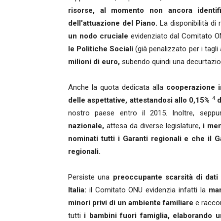
risorse, al momento non ancora identif
dell'attuazione del Piano.
La disponibilità di r
un nodo cruciale
evidenziato dal Comitato ON
le Politiche Sociali
(già penalizzato per i tagli
milioni di euro,
subendo quindi una decurtazi
Anche la quota dedicata alla
cooperazione in
4
delle aspettative, attestandosi allo 0,15%
d
nostro paese entro il 2015. Inoltre, seppu
nazionale,
attesa da diverse legislature,
i me
nominati tutti i Garanti regionali e che il 
regionali.
Persiste una
preoccupante scarsità di dati 
Italia:
il Comitato ONU evidenzia infatti la
man
minori privi di un ambiente familiare
e raccom
tutti
i bambini fuori famiglia, elaborando u