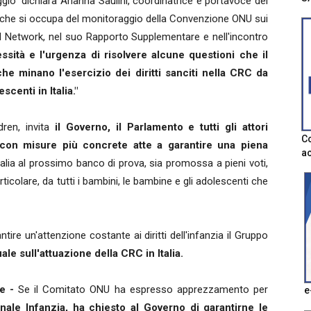
ggio" dichiara Arianna Saulini, coordinatrice e portavoce del
 che si occupa del monitoraggio della Convenzione ONU sui
l Network, nel suo Rapporto Supplementare e nell'incontro
ssità e l'urgenza di risolvere alcune questioni che il
he minano l'esercizio dei diritti sanciti nella CRC da
scenti in Italia."
ren, invita
il Governo, il Parlamento e tutti gli attori
Co
i con misure più concrete atte a garantire una piena
ac
talia al prossimo banco di prova, sia promossa a pieni voti,
colare, da tutti i bambini, le bambine e gli adolescenti che
tire un'attenzione costante ai diritti dell'infanzia il Gruppo
le sull'attuazione della CRC in Italia.
e -
Se il Comitato ONU ha espresso apprezzamento per
e
nale Infanzia, ha chiesto al Governo di garantirne le