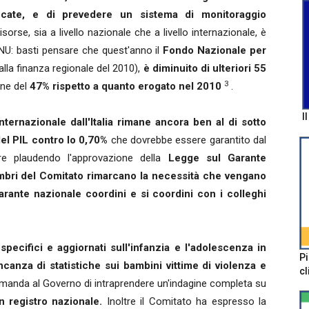
icate, e di prevedere un sistema di monitoraggio
isorse, sia a livello nazionale che a livello internazionale, è
U: basti pensare che quest'anno il
Fondo Nazionale per
 alla finanza regionale del 2010),
è diminuito di ulteriori 55
3
one del
47% rispetto a quanto erogato nel 2010
.
I
ternazionale dall'Italia rimane ancora ben al di sotto
el PIL contro lo 0,70%
che dovrebbe essere garantito dal
re plaudendo l'approvazione della
Legge sul Garante
mbri del Comitato rimarcano la necessità che vengano
Garante nazionale coordini e si coordini con i colleghi
specifici e aggiornati sull'infanzia e l'adolescenza in
Pi
canza di statistiche sui bambini vittime di violenza e
cl
anda al Governo di intraprendere un'indagine completa su
n registro nazionale.
Inoltre il Comitato ha espresso la