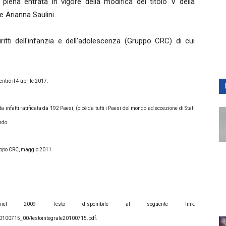
a piena entrata in vigore della modifica del titolo V della
e Arianna Saulini.
tti dell'infanzia e dell'adolescenza (
Gruppo
CRC
) di cui
ntro il 4 aprile 2017.
 infatti ratificata da 192 Paesi, (cioè da tutti i Paesi del mondo ad eccezione di Stati
ndo.
uppo CRC, maggio 2011.
2009 Testo disponibile al seguente link:
/20100715_00/testointegrale20100715.pdf.