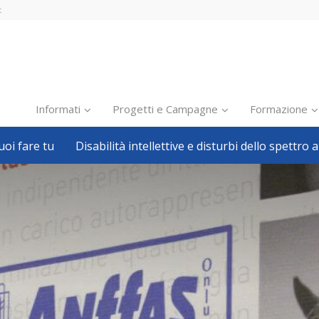
t
Informati
Progetti e Campagne
Formazione
oi fare tu
Disabilità intellettive e disturbi dello spettro a
Inclusione scolastica
Inclusione lavorativa
Notizie dalla FISH
Politiche sociali
Sport
Pillole
Formazione
Avvisi, bandi
Ricerca e Scienza
Welfare locale