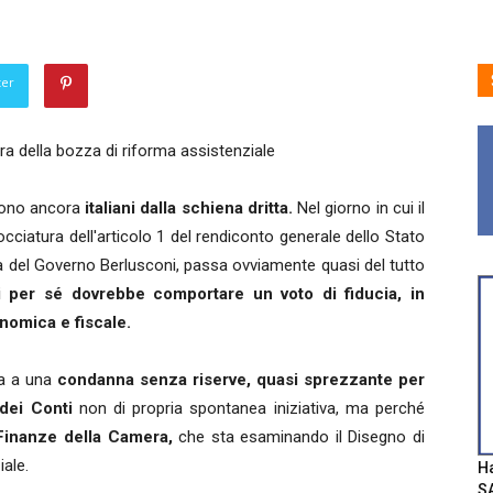
ter
a della bozza di riforma assistenziale
tono ancora
italiani dalla schiena dritta.
Nel giorno in cui il
bocciatura dell'articolo 1 del rendiconto generale dello Stato
rata del Governo Berlusconi, passa ovviamente quasi del tutto
i per sé dovrebbe comportare un voto di fiducia, in
nomica e fiscale.
a a una
condanna senza riserve, quasi sprezzante per
dei Conti
non di propria spontanea iniziativa, ma perché
inanze della Camera,
che sta esaminando il Disegno di
ale.
Ha
SA