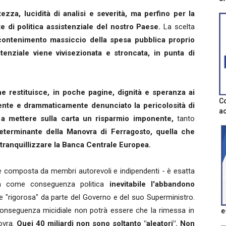
zza, lucidità di analisi e severità, ma perfino per la
e di politica assistenziale del nostro Paese.
La scelta
contenimento massiccio della spesa pubblica proprio
stenziale viene vivisezionata e stroncata, in punta di
e restituisce, in poche pagine, dignità e speranza ai
Co
ente e drammaticamente denunciato la pericolosità di
ac
 a mettere sulla carta un risparmio imponente,
tanto
eterminante della Manovra di Ferragosto, quella che
i tranquillizzare la Banca Centrale Europea.
nte composta da membri autorevoli e indipendenti - è esatta
ta come conseguenza politica
inevitabile l'abbandono
"rigorosa" da parte del Governo e del suo Superministro.
nseguenza micidiale non potrà essere che la rimessa in
e
ovra.
Quei 40 miliardi non sono soltanto "aleatori". Non