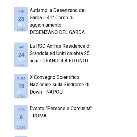
Autismo: a Desenzano del
SAB
Garda il 41° Corso di
28
NOV
aggiornamento -
2026
DESENZANO DEL GARDA
La RSD Anffas Residence di
SAB
Grandola ed Uniti celebra 25
24
OTT
anni - GRANDOLA ED UNITI
2026
X Convegno Scientifico
DOM
Nazionale sulla Sindrome di
18
OTT
Down - NAPOLI
2026
Evento "Persone e Comunità"
MAR
- ROMA
6
OTT
2026