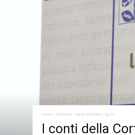
Home
Informati
News dall'Italia
Sport
I conti della Cor