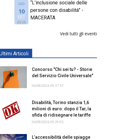
“L’inclusione sociale delle
GIO
persone con disabilità” -
10
SET
MACERATA
2026
Vedi tutti gli eventi
Ultimi Articoli
Concorso "Chi sei tu? - Storie
del Servizio Civile Universale"
06/08/2026 09:37:57
Disabilità, Torino stanzia 1,6
milioni di euro: dopo il Tar, la
sfida di ridisegnare le tariffe
06/08/2026 09:29:05
L’accessibilità delle spiagge