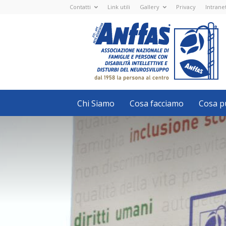
Contatti
Link utili
Gallery
Privacy
Intrane
Anffas
Nazionale
ETS
-
APS
-
Associazione
Nazionale
di
Famiglie
e
Persone
con
Chi Siamo
Cosa facciamo
Cosa pu
disabilità
intellettive
e
disturbi
del
neurosviluppo