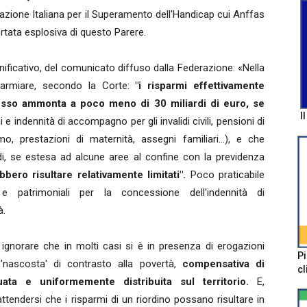
zione Italiana per il Superamento dell'Handicap cui Anffas
tata esplosiva di questo Parere.
ificativo, del comunicato diffuso dalla Federazione: «Nella
armiare, secondo la Corte:
"i risparmi effettivamente
sso ammonta a poco meno di 30 miliardi di euro, se
I
 e indennità di accompagno per gli invalidi civili, pensioni di
imo, prestazioni di maternità, assegni familiari…), e che
, se estesa ad alcune aree al confine con la previdenza
bbero risultare relativamente limitati".
Poco praticabile
i e patrimoniali per la concessione dell'indennità di
à.
 ignorare che in molti casi si è in presenza di erogazioni
Pi
'nascosta' di contrasto alla povertà,
compensativa di
cl
ata e uniformemente distribuita sul territorio.
E,
endersi che i risparmi di un riordino possano risultare in