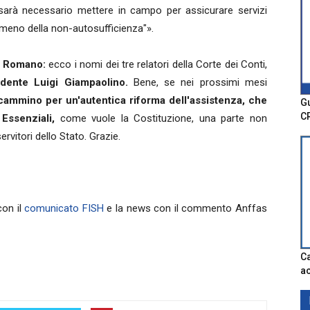
e sarà necessario mettere in campo per assicurare servizi
meno della non-autosufficienza"».
o Romano:
ecco i nomi dei tre relatori della Corte dei Conti,
idente Luigi Giampaolino.
Bene, se nei prossimi mesi
 cammino per un'autentica riforma dell'assistenza, che
Gu
C
 Essenziali,
come vuole la Costituzione, una parte non
ervitori dello Stato. Grazie.
con il
comunicato FISH
e la news con il commento Anffas
Ca
ac