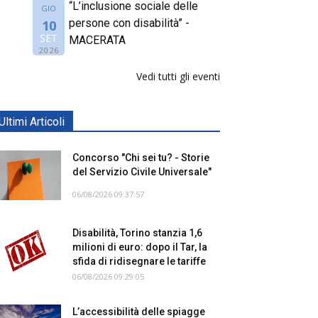
“L’inclusione sociale delle
GIO
persone con disabilità” -
10
SET
MACERATA
2026
Vedi tutti gli eventi
Ultimi Articoli
Concorso "Chi sei tu? - Storie
del Servizio Civile Universale"
06/08/2026 09:37:57
Disabilità, Torino stanzia 1,6
milioni di euro: dopo il Tar, la
sfida di ridisegnare le tariffe
06/08/2026 09:29:05
L’accessibilità delle spiagge