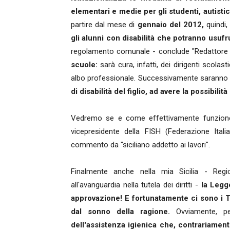
elementari e medie per gli studenti, autisti
partire dal mese di
gennaio del 2012,
quindi,
gli alunni con disabilità che potranno usufru
regolamento comunale - conclude "Redattore 
scuole:
sarà cura, infatti, dei dirigenti scolas
albo professionale. Successivamente sarann
di disabilità del figlio, ad avere la possibilit
Vedremo se e come effettivamente funzione
vicepresidente della FISH (Federazione Ital
commento da "siciliano addetto ai lavori".
Finalmente anche nella mia Sicilia - Reg
all'avanguardia nella tutela dei diritti -
la Legg
approvazione! E fortunatamente ci sono i TA
dal sonno della ragione.
Ovviamente, p
dell'assistenza igienica che, contrariament