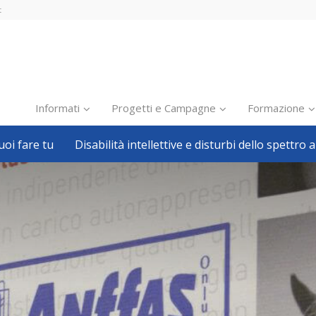
t
Informati
Progetti e Campagne
Formazione
oi fare tu
Disabilità intellettive e disturbi dello spettro a
Inclusione scolastica
Inclusione lavorativa
Notizie dalla FISH
Politiche sociali
Sport
Pillole
Formazione
Avvisi, bandi
Ricerca e Scienza
Welfare locale