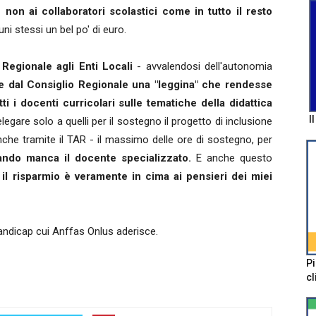
non ai collaboratori scolastici come in tutto il resto
ni stessi un bel po' di euro.
 Regionale agli Enti Locali
- avvalendosi dell'autonomia
e dal Consiglio Regionale una "leggina" che rendesse
tti i docenti curricolari sulle tematiche della didattica
I
gare solo a quelli per il sostegno il progetto di inclusione
nche tramite il TAR - il massimo delle ore di sostegno, per
ando manca il docente specializzato.
E anche questo
il risparmio è veramente in cima ai pensieri dei miei
andicap cui Anffas Onlus aderisce.
Pi
cl