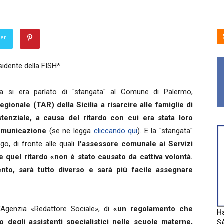
ter
sidente della FISH*
 si era parlato di "stangata" al Comune di Palermo,
ionale (TAR) della Sicilia a risarcire alle famiglie di
stenziale, a causa del ritardo con cui era stata loro
comunicazione
(se ne legga
cliccando qui
). E la "stangata"
go, di fronte alle quali
l'assessore comunale ai Servizi
 quel ritardo «non è stato causato da cattiva volontà.
ento, sarà tutto diverso e sarà più facile assegnare
l'Agenzia «Redattore Sociale», di
«un regolamento che
Ha
o degli assistenti specialistici nelle scuole materne,
SA