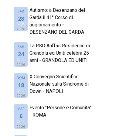
Autismo: a Desenzano del
SAB
Garda il 41° Corso di
28
NOV
aggiornamento -
2026
DESENZANO DEL GARDA
La RSD Anffas Residence di
SAB
Grandola ed Uniti celebra 25
24
OTT
anni - GRANDOLA ED UNITI
2026
X Convegno Scientifico
DOM
Nazionale sulla Sindrome di
18
OTT
Down - NAPOLI
2026
Evento "Persone e Comunità"
MAR
- ROMA
6
OTT
2026