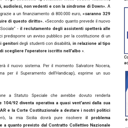
ci, audiolesi, non vedenti e con la sindrome di Down».
A
 grazie a un finanziamento di 800.000 euro,
«saranno 329
ire di questo diritto».
«Secondo quanto prevede il nuovo
Sociale" -
il reclutamento degli assistenti spetterà alle
tici predisporre un avviso pubblico per la costituzione di un
o
i genitori
degli studenti con disabilità,
in relazione al tipo
à di scegliere l'operatore iscritto nell'albo
».
Co
ac
rà il nuovo sistema. Per il momento Salvatore Nocera,
iana per il Superamento dell'Handicap), esprime un suo
ione a Statuto Speciale che avrebbe dovuto renderla
e 104/92 diventa operativa a quasi vent'anni dalla sua
R e la Corte Costituzionale a destare i nostri politici
erò, la mia Sicilia dovrà pure risolvere
il problema
e
e a quanto previsto dal Contratto Collettivo Nazionale