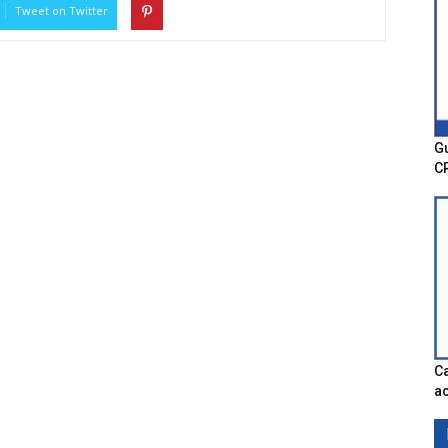
Tweet on Twitter
Gu
C
Ca
ac