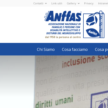
Contatti
Link utili
Gallery
Privacy
Intrane
Anffas
Nazionale
ETS
-
APS
-
Associazione
Nazionale
di
Famiglie
e
Persone
con
Chi Siamo
Cosa facciamo
Cosa pu
disabilità
intellettive
e
disturbi
del
neurosviluppo