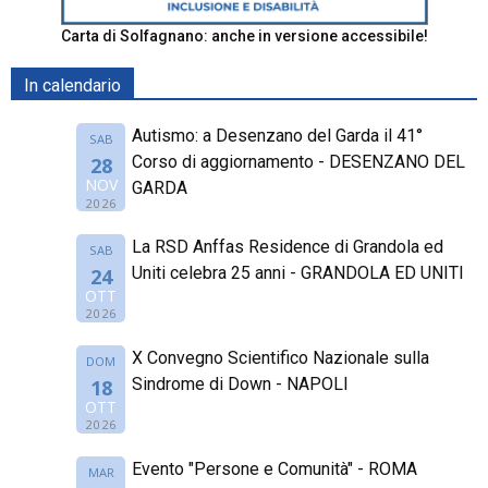
Carta di Solfagnano: anche in versione accessibile!
In calendario
Autismo: a Desenzano del Garda il 41°
SAB
Corso di aggiornamento - DESENZANO DEL
28
NOV
GARDA
2026
La RSD Anffas Residence di Grandola ed
SAB
Uniti celebra 25 anni - GRANDOLA ED UNITI
24
OTT
2026
X Convegno Scientifico Nazionale sulla
DOM
Sindrome di Down - NAPOLI
18
OTT
2026
Evento "Persone e Comunità" - ROMA
MAR