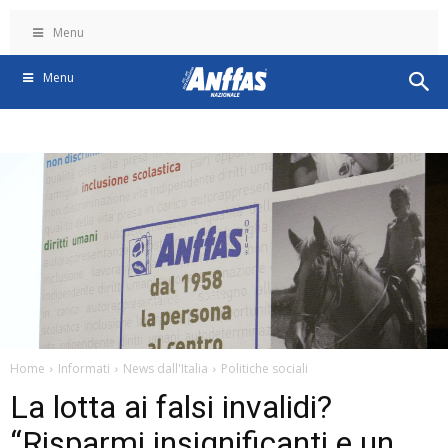
Menu
Menu
Home
Informati
News dall'Italia
Politiche sociali
La lotta ai falsi invalidi?
“Risparmi insignificanti e un