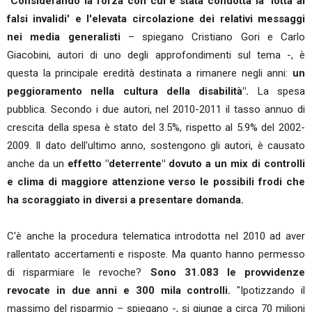
"Considerando la forza con cui è stata condotta la ‘lotta ai
falsi invalidi' e l'elevata circolazione dei relativi messaggi
nei media generalisti
– spiegano Cristiano Gori e Carlo
Giacobini, autori di uno degli approfondimenti sul tema -, è
questa la principale eredità destinata a rimanere negli anni:
un
peggioramento nella cultura della disabilità".
La spesa
pubblica. Secondo i due autori, nel 2010-2011 il tasso annuo di
crescita della spesa è stato del 3.5%, rispetto al 5.9% del 2002-
2009. Il dato dell'ultimo anno, sostengono gli autori, è causato
anche da un
effetto "deterrente" dovuto a un mix di controlli
e clima di maggiore attenzione verso le possibili frodi che
ha scoraggiato in diversi a presentare domanda.
C'è anche la procedura telematica introdotta nel 2010 ad aver
rallentato accertamenti e risposte. Ma quanto hanno permesso
di risparmiare le revoche?
Sono 31.083 le provvidenze
revocate in due anni e 300 mila controlli.
"Ipotizzando il
massimo del risparmio – spiegano -, si giunge a circa 70 milioni