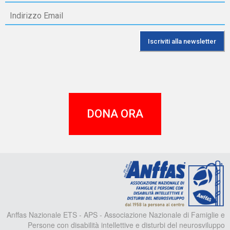
DONA ORA
A
Anffas Nazionale ETS - APS - Associazione Nazionale di Famiglie e
Persone con disabilità intellettive e disturbi del neurosviluppo