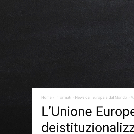
Home
Informati
News dall'Europa e dal Mondo
V
L’Unione Europ
deistituzionaliz