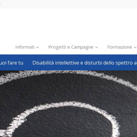
t
Informati
Progetti e Campagne
Formazione
oi fare tu
Disabilità intellettive e disturbi dello spettro a
Inclusione scolastica
Inclusione lavorativa
Notizie dalla FISH
Politiche sociali
Sport
Pillole
Formazione
Avvisi, bandi
Ricerca e Scienza
Welfare locale