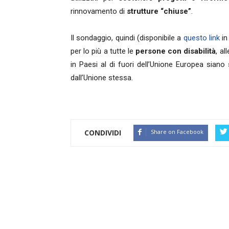
rinnovamento di
strutture “chiuse”
.
Il sondaggio, quindi (disponibile a
questo link
in
per lo più a tutte le
persone con disabilità
, al
in Paesi al di fuori dell’Unione Europea siano 
dall’Unione stessa.
CONDIVIDI
Share on Facebook