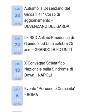
Autismo: a Desenzano del
SAB
Garda il 41° Corso di
28
NOV
aggiornamento -
2026
DESENZANO DEL GARDA
La RSD Anffas Residence di
SAB
Grandola ed Uniti celebra 25
24
OTT
anni - GRANDOLA ED UNITI
2026
X Convegno Scientifico
DOM
Nazionale sulla Sindrome di
18
OTT
Down - NAPOLI
2026
Evento "Persone e Comunità"
MAR
- ROMA
6
OTT
2026