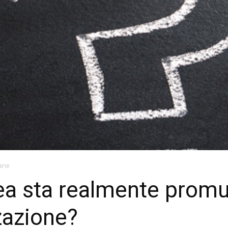
arie
ea sta realmente prom
zazione?