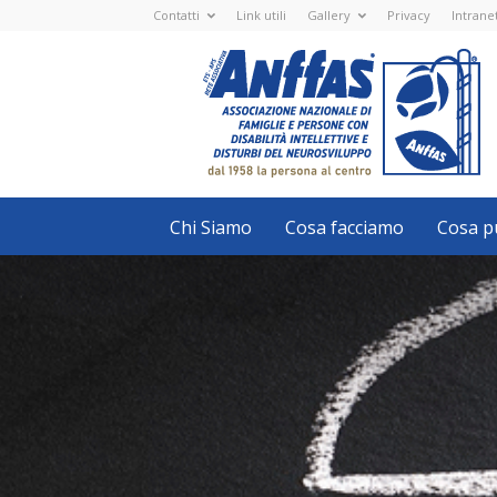
Contatti
Link utili
Gallery
Privacy
Intrane
Anffas
Nazionale
ETS
-
APS
-
Associazione
Nazionale
di
Famiglie
e
Persone
con
Chi Siamo
Cosa facciamo
Cosa pu
disabilità
intellettive
e
disturbi
del
neurosviluppo