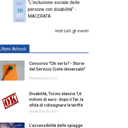
“L’inclusione sociale delle
GIO
persone con disabilità” -
10
SET
MACERATA
2026
Vedi tutti gli eventi
Ultimi Articoli
Concorso "Chi sei tu? - Storie
del Servizio Civile Universale"
06/08/2026 09:37:57
Disabilità, Torino stanzia 1,6
milioni di euro: dopo il Tar, la
sfida di ridisegnare le tariffe
06/08/2026 09:29:05
L’accessibilità delle spiagge