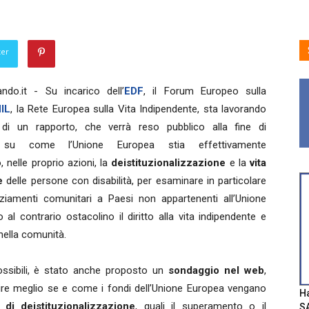
ter
ndo.it - Su incarico dell’
EDF
, il Forum Europeo sulla
IL
, la Rete Europea sulla Vita Indipendente, sta lavorando
 di un rapporto, che verrà reso pubblico alla fine di
, su come l’Unione Europea stia effettivamente
nelle proprio azioni, la
deistituzionalizzazione
e la
vita
e
delle persone con disabilità, per esaminare in particolare
ziamenti comunitari a Paesi non appartenenti all’Unione
al contrario ostacolino il diritto alla vita indipendente e
 nella comunità.
possibili, è stato anche proposto un
sondaggio nel web
,
re meglio se e come i fondi dell’Unione Europea vengano
Ha
 di deistituzionalizzazione
, quali il superamento o il
SA