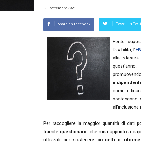
28 settembre 2021
Tweet on Twit
Share on Facebook
Fonte supera
Disabilità, l’
EN
alla stesura
quest’anno
promuovendo, 
indipendent
come i finan
sostengano o 
all’inclusione
Per raccogliere la maggior quantità di dati 
tramite
questionario
che mira appunto a capi
utilizzati per sostenere
progetti o riforme